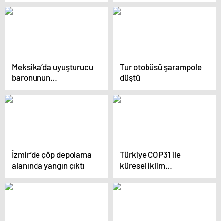
İstihdamı Koruma
Programında imzalar
atıldı
Meksika’da uyuşturucu
Tur otobüsü şarampole
baronunun
düştü
öldürülmesinin
ardından çıkan
olaylarda 55 kişi öldü
İzmir’de çöp depolama
Türkiye COP31 ile
alanında yangın çıktı
küresel iklim
diplomasisinin merkezi
olacak