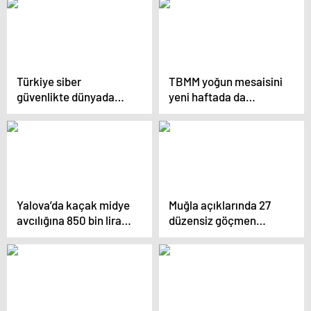
Türkiye siber
TBMM yoğun mesaisini
güvenlikte dünyada
yeni haftada da
öncü
sürdürecek
Yalova’da kaçak midye
Muğla açıklarında 27
avcılığına 850 bin lira
düzensiz göçmen
ceza
kurtarıldı, 44 göçmen
yakalandı