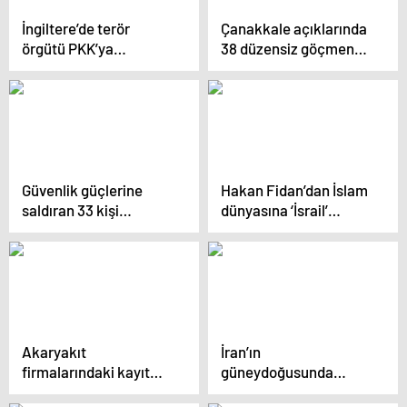
İngiltere’de terör
Çanakkale açıklarında
örgütü PKK’ya
38 düzensiz göçmen
operasyon: 7 kişi
yakalandı
gözaltına alındı
Güvenlik güçlerine
Hakan Fidan’dan İslam
saldıran 33 kişi
dünyasına ‘İsrail’
tutuklandı
çağrısı
Akaryakıt
İran’ın
firmalarındaki kayıt
güneydoğusunda
dışılığa sıkı takip
saldırı: 5 ölü