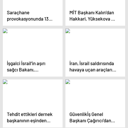
Saraçhane
MİT Başkanı Kalın’dan
provokasyonunda 13
Hakkari, Yüksekova ve
tutuklama
Çukurca’ya ziyaret
İşgalci İsrail’in aşırı
İran, İsrail saldırısında
sağcı Bakanı,
havaya uçan araçların
Gazze’nin tamamının
yer aldığı görüntüyü
işgal edilmesi çağrısı
paylaştı
yaptı
Tehdit ettikleri dernek
Güvenlikİş Genel
başkanının eşinden
Başkanı Çağırıcı’dan
haraç isteyen 2 şüpheli
Özel Güvenlik İş