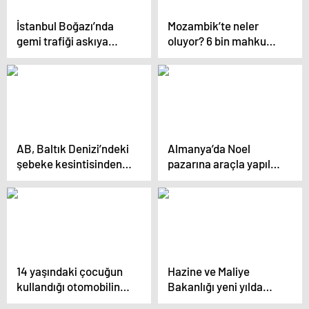
İstanbul Boğazı’nda
Mozambik’te neler
gemi trafiği askıya
oluyor? 6 bin mahkum
alındı
firar etti
AB, Baltık Denizi’ndeki
Almanya’da Noel
şebeke kesintisinden
pazarına araçla yapılan
Rusya’yı sorumlu tuttu
saldırıda ölü sayısı 4’e
yükseldi
14 yaşındaki çocuğun
Hazine ve Maliye
kullandığı otomobilin
Bakanlığı yeni yılda
çarptığı aracın
dijital uygulamalara hız