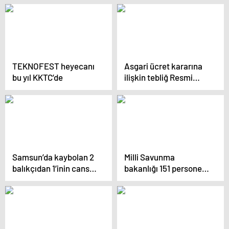
tutuklandı
Kanunu talebi
TEKNOFEST heyecanı
Asgari ücret kararına
bu yıl KKTC’de
ilişkin tebliğ Resmi
Gazete’de
Samsun’da kaybolan 2
Milli Savunma
balıkçıdan 1’inin cansız
bakanlığı 151 personel
bedenine ulaşıldı
alacak