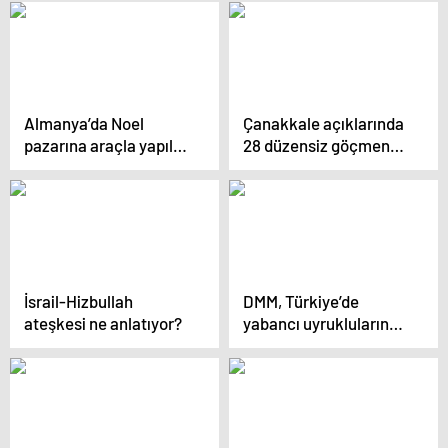
sürücüsü öldü
verecek
Almanya’da Noel
Çanakkale açıklarında
pazarına araçla yapılan
28 düzensiz göçmen
saldırıda ölü sayısı 5’e
yakalandı
yükseldi
İsrail-Hizbullah
DMM, Türkiye’de
ateşkesi ne anlatıyor?
yabancı uyrukluların
polis yapıldığı iddiasını
yalanladı