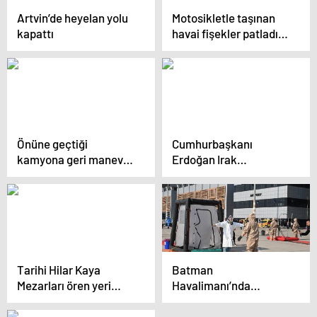
Artvin’de heyelan yolu
Motosikletle taşınan
kapattı
havai fişekler patladı: 1
ölü, 6 yaralı
Önüne geçtiği
Cumhurbaşkanı
kamyona geri manevra
Erdoğan Irak
yaparak çarpıp kaçtı
Başbakanı Sudani’yi
kabul etti
Tarihi Hilar Kaya
Batman
Mezarları ören yeri
Havalimanı’nda
olarak tescillendi
kimyasal madde
tatbikatı yapıldı