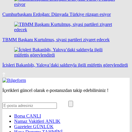
Cumhurbaşkanı Erdoğan: Dünyada Türkiye rüzgarı esiyor
TBMM Başkanı Kurtulmuş, siyasi partileri ziyaret edecek
İçişleri Bakanlığı, Yalova’daki saldırıyla ilgili müfettiş görevlendirdi
İçerikleri güncel olarak e-postanızdan takip edebilirsiniz !
Borsa
CANLI
Namaz Vakitleri
ANLIK
Gazeteler
GÜNLÜK
Hava Durumu
TAHMİNİ