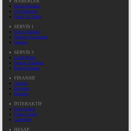
HABERLER
Hava Durumu
Yol Durumu
Canlı Tv Light
SERVİS 1
Yayın Akışları
Nöbetçi Eczaneler
Sinema
SERVİS 3
Canlı Borsa
Namaz Vakitleri
Puan Durumu
FİNANSİF
Altınlar
Dövizler
Hisseler
İNTERAKTİF
Foto Galeri
Video Galeri
Gazeteler
HESAP