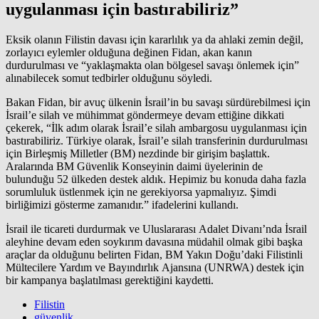
uygulanması için bastırabiliriz”
Eksik olanın Filistin davası için kararlılık ya da ahlaki zemin değil,
zorlayıcı eylemler olduğuna değinen Fidan, akan kanın
durdurulması ve “yaklaşmakta olan bölgesel savaşı önlemek için”
alınabilecek somut tedbirler olduğunu söyledi.
Bakan Fidan, bir avuç ülkenin İsrail’in bu savaşı sürdürebilmesi için
İsrail’e silah ve mühimmat göndermeye devam ettiğine dikkati
çekerek, “İlk adım olarak İsrail’e silah ambargosu uygulanması için
bastırabiliriz. Türkiye olarak, İsrail’e silah transferinin durdurulması
için
Birleşmiş Milletler
(BM) nezdinde bir girişim başlattık.
Aralarında BM Güvenlik Konseyinin daimi üyelerinin de
bulunduğu 52 ülkeden destek aldık. Hepimiz bu konuda daha fazla
sorumluluk üstlenmek için ne gerekiyorsa yapmalıyız. Şimdi
birliğimizi gösterme zamanıdır.” ifadelerini kullandı.
İsrail
ile ticareti durdurmak ve Uluslararası Adalet Divanı’nda İsrail
aleyhine devam eden soykırım davasına müdahil olmak gibi başka
araçlar da olduğunu belirten Fidan, BM Yakın Doğu’daki Filistinli
Mültecilere Yardım ve Bayındırlık Ajansına (UNRWA) destek için
bir kampanya başlatılması gerektiğini kaydetti.
Filistin
güvenlik