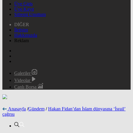
Üye Giriş
Üye Kayıt
Şifremi Unuttum
DİĞER
İletişim
Hakkımızda
Reklam
Galeriler
Videolar
Canlı Borsa
Anasayfa
/
Gündem
/
Hakan Fidan’dan İslam dünyasına ‘İsrail’
çağrısı