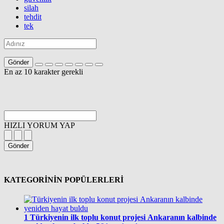
silah
tehdit
tek
Gönder
En az 10 karakter gerekli
HIZLI YORUM YAP
Gönder
KATEGORİNİN POPÜLERLERİ
1
Türkiyenin ilk toplu konut projesi Ankaranın kalbinde