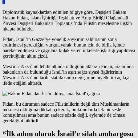
0
Diplomatik kaynaklardan edinilen bilgiye göre, Dışişleri Bakanı
Hakan Fidan,
İslam İşbirliği Teşkilatı
ve Arap Birliği Olağanüstü
Zirvesi Dışişleri Bakanları Toplantısı’nda Filistin meselesine ilişkin
hitapta bulundu.
Fidan, İsrail’in Gazze’ye yönelik
soykırım
saldırısının sona
erdirilmesi gerektiğini vurgulayarak, bunun için de birlik içinde
hareket edilmesi ve çağrılara kulak veren ülkelerle işbirliği yapılması
gerektiğinin altını çizdi.
Mescid-i Aksa’nın tehdit altında olduğunu aktaran Fidan, aralarında
bakanların da bulunduğu İsrail’in aşırı sağcı siyasi figürlerinin
Mescid-i Aksa’nın tarihi statükosunu değiştirme niyetlerini açıkça
ifade ettiğini aktardı.
Fidan, bu durumun sadece Filistinlilerin değil tüm Müslümanların
meselesi olduğuna dikkati çekerek, bu konularda tek bir sesle
konuşulması ama bunun sadece sözde değil, eylemde de olması
gerektiğini bildirdi.
“İlk adım olarak İsrail’e silah ambargosu