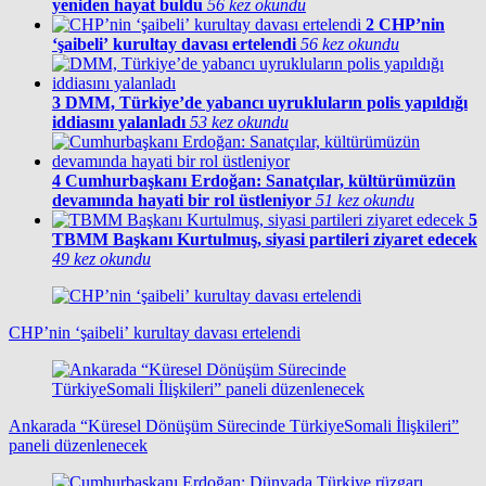
yeniden hayat buldu
56 kez okundu
2
CHP’nin
‘şaibeli’ kurultay davası ertelendi
56 kez okundu
3
DMM, Türkiye’de yabancı uyrukluların polis yapıldığı
iddiasını yalanladı
53 kez okundu
4
Cumhurbaşkanı Erdoğan: Sanatçılar, kültürümüzün
devamında hayati bir rol üstleniyor
51 kez okundu
5
TBMM Başkanı Kurtulmuş, siyasi partileri ziyaret edecek
49 kez okundu
CHP’nin ‘şaibeli’ kurultay davası ertelendi
Ankarada “Küresel Dönüşüm Sürecinde TürkiyeSomali İlişkileri”
paneli düzenlenecek