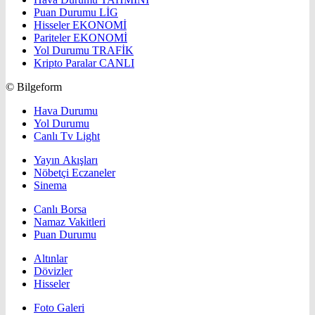
Puan Durumu
LİG
Hisseler
EKONOMİ
Pariteler
EKONOMİ
Yol Durumu
TRAFİK
Kripto Paralar
CANLI
© Bilgeform
Hava Durumu
Yol Durumu
Canlı Tv Light
Yayın Akışları
Nöbetçi Eczaneler
Sinema
Canlı Borsa
Namaz Vakitleri
Puan Durumu
Altınlar
Dövizler
Hisseler
Foto Galeri