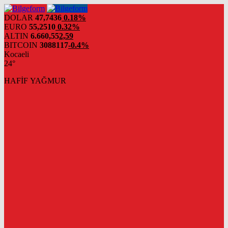
DOLAR
47,7436
0.18%
EURO
55,2510
0.32%
ALTIN
6.660,55
2,59
BITCOIN
3088117
-0.4%
Kocaeli
24°
HAFİF YAĞMUR