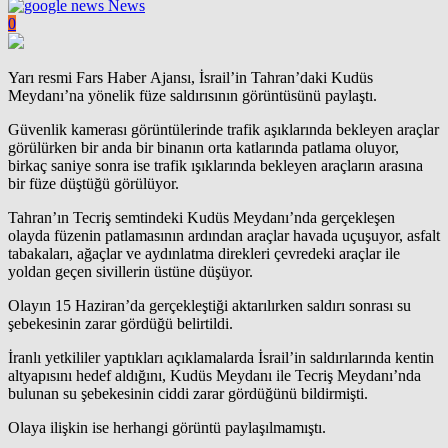
News
0
Yarı resmi Fars Haber Ajansı, İsrail’in Tahran’daki
Kudüs
Meydanı’na yönelik füze saldırısının görüntüsünü paylaştı.
Güvenlik kamerası görüntülerinde
trafik
aşıklarında bekleyen araçlar
görülürken bir anda bir binanın orta katlarında patlama oluyor,
birkaç saniye sonra ise trafik ışıklarında bekleyen araçların arasına
bir füze düştüğü görülüyor.
Tahran’ın Tecriş semtindeki Kudüs Meydanı’nda gerçekleşen
olayda füzenin patlamasının ardından araçlar havada uçuşuyor, asfalt
tabakaları, ağaçlar ve aydınlatma direkleri çevredeki araçlar ile
yoldan geçen sivillerin üstüne düşüyor.
Olayın 15 Haziran’da gerçekleştiği aktarılırken saldırı sonrası
su
şebekesinin zarar gördüğü belirtildi.
İranlı yetkililer yaptıkları açıklamalarda İsrail’in saldırılarında kentin
altyapısını hedef aldığını, Kudüs Meydanı ile Tecriş Meydanı’nda
bulunan su şebekesinin ciddi zarar gördüğünü bildirmişti.
Olaya ilişkin ise herhangi görüntü paylaşılmamıştı.