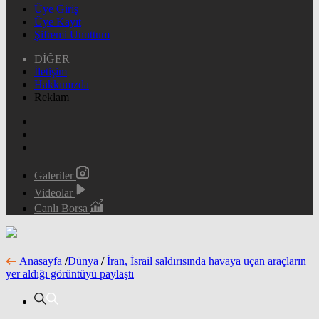
Üye Giriş
Üye Kayıt
Şifremi Unuttum
DİĞER
İletişim
Hakkımızda
Reklam
Galeriler
Videolar
Canlı Borsa
Anasayfa
/
Dünya
/
İran, İsrail saldırısında havaya uçan araçların
yer aldığı görüntüyü paylaştı