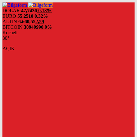
DOLAR
47,7436
0.18%
EURO
55,2510
0.32%
ALTIN
6.660,55
2,59
BITCOIN
3094999
0.9%
Kocaeli
30°
AÇIK