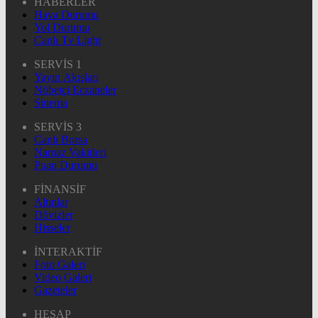
HABERLER
Hava Durumu
Yol Durumu
Canlı Tv Light
SERVİS 1
Yayın Akışları
Nöbetçi Eczaneler
Sinema
SERVİS 3
Canlı Borsa
Namaz Vakitleri
Puan Durumu
FİNANSİF
Altınlar
Dövizler
Hisseler
İNTERAKTİF
Foto Galeri
Video Galeri
Gazeteler
HESAP