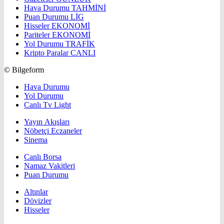
Hava Durumu
TAHMİNİ
Puan Durumu
LİG
Hisseler
EKONOMİ
Pariteler
EKONOMİ
Yol Durumu
TRAFİK
Kripto Paralar
CANLI
© Bilgeform
Hava Durumu
Yol Durumu
Canlı Tv Light
Yayın Akışları
Nöbetçi Eczaneler
Sinema
Canlı Borsa
Namaz Vakitleri
Puan Durumu
Altınlar
Dövizler
Hisseler