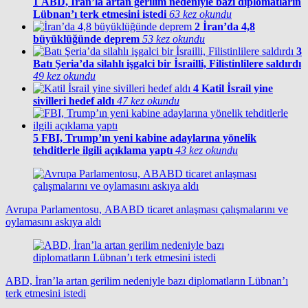
1
ABD, İran’la artan gerilim nedeniyle bazı diplomatların
Lübnan’ı terk etmesini istedi
63 kez okundu
2
İran’da 4,8
büyüklüğünde deprem
53 kez okundu
3
Batı Şeria’da silahlı işgalci bir İsrailli, Filistinlilere saldırdı
49 kez okundu
4
Katil İsrail yine
sivilleri hedef aldı
47 kez okundu
5
FBI, Trump’ın yeni kabine adaylarına yönelik
tehditlerle ilgili açıklama yaptı
43 kez okundu
Avrupa Parlamentosu, ABABD ticaret anlaşması çalışmalarını ve
oylamasını askıya aldı
ABD, İran’la artan gerilim nedeniyle bazı diplomatların Lübnan’ı
terk etmesini istedi