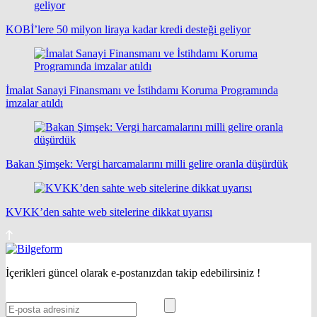
KOBİ’lere 50 milyon liraya kadar kredi desteği geliyor
İmalat Sanayi Finansmanı ve İstihdamı Koruma Programında
imzalar atıldı
Bakan Şimşek: Vergi harcamalarını milli gelire oranla düşürdük
KVKK’den sahte web sitelerine dikkat uyarısı
İçerikleri güncel olarak e-postanızdan takip edebilirsiniz !