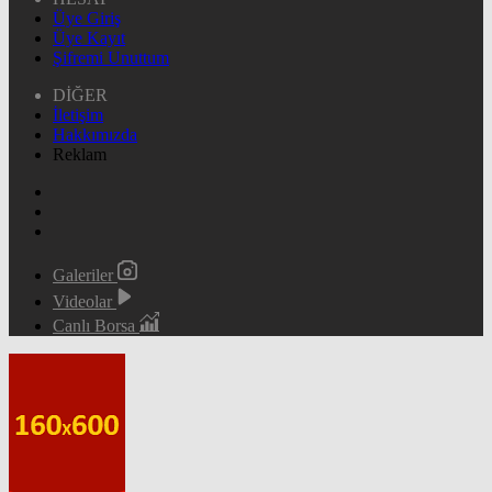
Üye Giriş
Üye Kayıt
Şifremi Unuttum
DİĞER
İletişim
Hakkımızda
Reklam
Galeriler
Videolar
Canlı Borsa