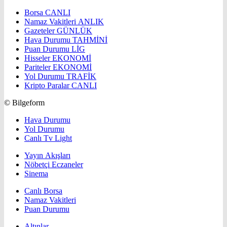
Borsa
CANLI
Namaz Vakitleri
ANLIK
Gazeteler
GÜNLÜK
Hava Durumu
TAHMİNİ
Puan Durumu
LİG
Hisseler
EKONOMİ
Pariteler
EKONOMİ
Yol Durumu
TRAFİK
Kripto Paralar
CANLI
© Bilgeform
Hava Durumu
Yol Durumu
Canlı Tv Light
Yayın Akışları
Nöbetçi Eczaneler
Sinema
Canlı Borsa
Namaz Vakitleri
Puan Durumu
Altınlar