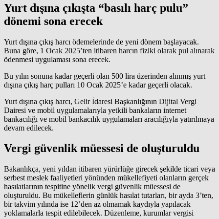
Yurt dışına çıkışta “basılı harç pulu”
dönemi sona erecek
Yurt dışına çıkış harcı ödemelerinde de yeni dönem başlayacak.
Buna göre, 1 Ocak 2025’ten itibaren harcın fiziki olarak pul alınarak
ödenmesi uygulaması sona erecek.
Bu yılın sonuna kadar geçerli olan 500 lira üzerinden alınmış yurt
dışına çıkış harç pulları 10 Ocak 2025’e kadar geçerli olacak.
​​​​​​​Yurt dışına çıkış harcı, Gelir İdaresi Başkanlığının Dijital
Vergi
Dairesi ve mobil uygulamalarıyla yetkili bankaların internet
bankacılığı ve mobil
bankacılık
uygulamaları aracılığıyla yatırılmaya
devam edilecek.
Vergi güvenlik müessesi de oluşturuldu
Bakanlıkça, yeni yıldan itibaren yürürlüğe girecek şekilde ticari veya
serbest meslek faaliyetleri yönünden mükellefiyeti olanların gerçek
hasılatlarının tespitine yönelik vergi güvenlik müessesi de
oluşturuldu. Bu mükelleflerin günlük hasılat tutarları, bir ayda 3’ten,
bir takvim yılında ise 12’den az olmamak kaydıyla yapılacak
yoklamalarla tespit edilebilecek. Düzenleme, kurumlar vergisi