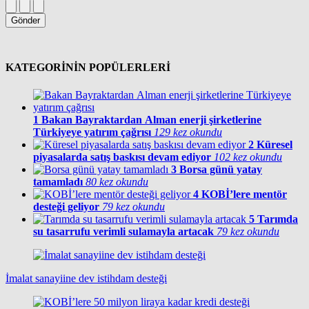
Gönder
KATEGORİNİN POPÜLERLERİ
1
Bakan Bayraktardan Alman enerji şirketlerine
Türkiyeye yatırım çağrısı
129 kez okundu
2
Küresel
piyasalarda satış baskısı devam ediyor
102 kez okundu
3
Borsa günü yatay
tamamladı
80 kez okundu
4
KOBİ’lere mentör
desteği geliyor
79 kez okundu
5
Tarımda
su tasarrufu verimli sulamayla artacak
79 kez okundu
İmalat sanayiine dev istihdam desteği