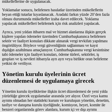
mükelleflerine de uygulanacak.
Yoklamalar sonucu, belirlenen hasılatlar üzerinden mükelleflerin
beyan ettiği tutarlar kıyaslanacak. Aradaki farkın yüzde 20’den fazla
olması durumunda mükellefler izaha davet edilecek. Yoklama
yapılacak mükellefleri belirlemek için risk analizleri yapılacak.
Ayrıca, yeni yıldan itibaren mal ve hizmet alanlarına ilişkin gerçek
kişilere yapılan ödemeler üzerinden Cumhurbaşkanınca belirlenen
sektör ve faaliyet konuları dikkate alınarak vergi tevkifatı yapılması
öngörülüyor. Böylece vergi güvenliğinin sağlanması ve kayıt
dışılığın azaltılması amaçlanıyor. Cumhurbaşkanına vergi kesintisine
tabi ödemeler için faaliyet konuları, ödeme türleri, sektörler, iş
grupları ve iş nevileri itibarıyla ayrı ayrı veya birlikte oran belirleme
yetkisi de veriliyor.
Yönetim kurulu üyelerinin ücret
düzenlemesi de uygulamaya girecek
Yönetim kurulu üyeliklerine ilişkin ücret düzenlemesi de yeni yılda
yürürlüğe girecek uygulamalar arasında yer alıyor. Özel veya kamu
ayrımı olmadan her statüdeki kurum ve kuruluşun yönetim, denetim,
tasfiye ve danışma kurulu üyeliğinde, komisyon, heyet, komite ile
benzeri organlarında görev alanlara, kurum içi ve dışı ayrımı