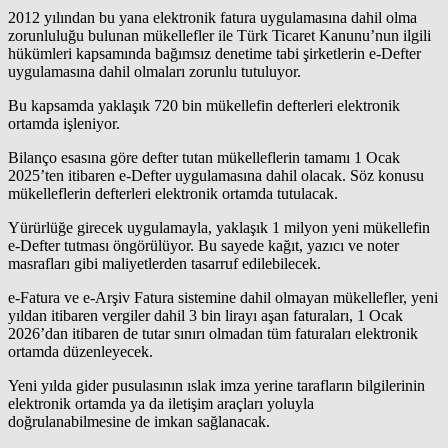
2012 yılından bu yana elektronik fatura uygulamasına dahil olma
zorunluluğu bulunan mükellefler ile Türk
Ticaret
Kanunu’nun ilgili
hükümleri kapsamında bağımsız denetime tabi şirketlerin e-Defter
uygulamasına dahil olmaları zorunlu tutuluyor.
Bu kapsamda yaklaşık 720 bin mükellefin defterleri elektronik
ortamda işleniyor.
Bilanço esasına göre defter tutan mükelleflerin tamamı 1 Ocak
2025’ten itibaren e-Defter uygulamasına dahil olacak. Söz konusu
mükelleflerin defterleri elektronik ortamda tutulacak.
Yürürlüğe girecek uygulamayla, yaklaşık 1 milyon yeni mükellefin
e-Defter tutması öngörülüyor. Bu sayede kağıt, yazıcı ve
noter
masrafları gibi maliyetlerden tasarruf edilebilecek.
e-Fatura ve e-Arşiv Fatura sistemine dahil olmayan mükellefler, yeni
yıldan itibaren vergiler dahil 3 bin lirayı aşan faturaları, 1 Ocak
2026’dan itibaren de tutar sınırı olmadan tüm faturaları elektronik
ortamda düzenleyecek.
Yeni yılda gider pusulasının ıslak imza yerine tarafların bilgilerinin
elektronik ortamda ya da iletişim araçları yoluyla
doğrulanabilmesine de imkan sağlanacak.