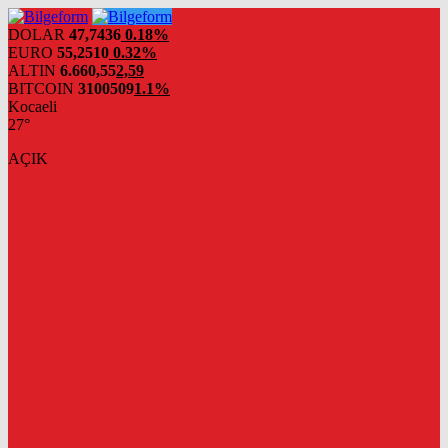
DOLAR
47,7436
0.18%
EURO
55,2510
0.32%
ALTIN
6.660,55
2,59
BITCOIN
3100509
1.1%
Kocaeli
27°
AÇIK