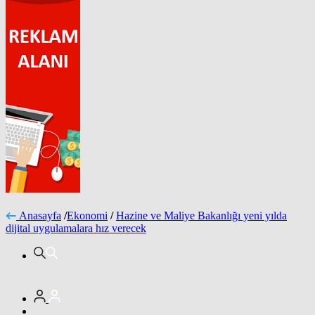
Anasayfa
/
Ekonomi
/
Hazine ve Maliye Bakanlığı yeni yılda
dijital uygulamalara hız verecek