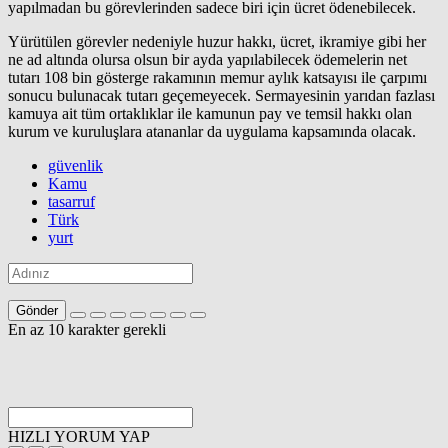
yapılmadan bu görevlerinden sadece biri için ücret ödenebilecek.
Yürütülen görevler nedeniyle huzur hakkı, ücret, ikramiye gibi her
ne ad altında olursa olsun bir ayda yapılabilecek ödemelerin net
tutarı 108 bin gösterge rakamının
memur
aylık katsayısı ile çarpımı
sonucu bulunacak tutarı geçemeyecek. Sermayesinin yarıdan fazlası
kamuya ait tüm ortaklıklar ile kamunun pay ve temsil hakkı olan
kurum ve kuruluşlara atananlar da uygulama kapsamında olacak.
güvenlik
Kamu
tasarruf
Türk
yurt
Gönder
En az 10 karakter gerekli
HIZLI YORUM YAP