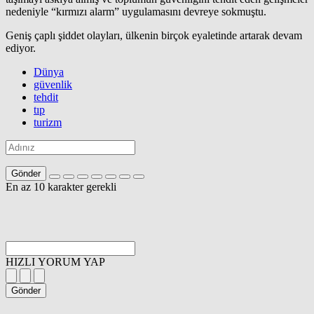
nedeniyle “kırmızı alarm” uygulamasını devreye sokmuştu.
Geniş çaplı şiddet olayları, ülkenin birçok eyaletinde artarak devam
ediyor.
Dünya
güvenlik
tehdit
tıp
turizm
Gönder
En az 10 karakter gerekli
HIZLI YORUM YAP
Gönder