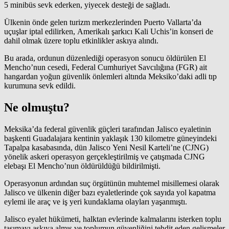
5 minibüs sevk ederken, yiyecek desteği de sağladı.
Ülkenin önde gelen
turizm
merkezlerinden Puerto Vallarta’da
uçuşlar iptal edilirken, Amerikalı şarkıcı Kali Uchis’in konseri de
dahil olmak üzere toplu etkinlikler askıya alındı.
Bu arada, ordunun düzenlediği operasyon sonucu öldürülen El
Mencho’nun cesedi, Federal Cumhuriyet Savcılığına (FGR) ait
hangardan yoğun güvenlik önlemleri altında Meksiko’daki adli tıp
kurumuna sevk edildi.
Ne olmuştu?
Meksika’da federal güvenlik güçleri tarafından Jalisco eyaletinin
başkenti Guadalajara kentinin yaklaşık 130 kilometre güneyindeki
Tapalpa kasabasında, dün Jalisco Yeni Nesil Karteli’ne (CJNG)
yönelik
askeri operasyon
gerçekleştirilmiş ve çatışmada CJNG
elebaşı El Mencho’nun öldürüldüğü bildirilmişti.
Operasyonun ardından suç örgütünün muhtemel misillemesi olarak
Jalisco ve ülkenin diğer bazı eyaletlerinde çok sayıda yol kapatma
eylemi ile araç ve iş yeri kundaklama olayları yaşanmıştı.
Jalisco eyalet hükümeti, halktan evlerinde kalmalarını isterken toplu
taşımayı askıya almış ve toplumun güvenliğini tehdit eden gelişmeler