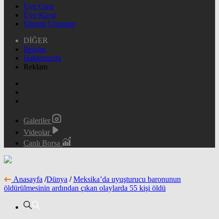
Üye Giriş
Üye Kayıt
Şifremi Unuttum
DİĞER
İletişim
Hakkımızda
Reklam
Galeriler
Videolar
Canlı Borsa
Anasayfa
/
Dünya
/
Meksika’da uyuşturucu baronunun
öldürülmesinin ardından çıkan olaylarda 55 kişi öldü