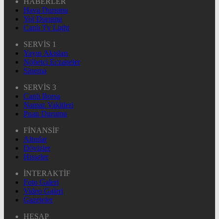
HABERLER
Hava Durumu
Yol Durumu
Canlı Tv Light
SERVİS 1
Yayın Akışları
Nöbetçi Eczaneler
Sinema
SERVİS 3
Canlı Borsa
Namaz Vakitleri
Puan Durumu
FİNANSİF
Altınlar
Dövizler
Hisseler
İNTERAKTİF
Foto Galeri
Video Galeri
Gazeteler
HESAP