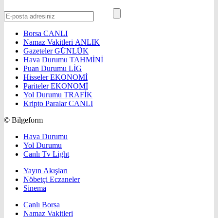
Borsa
CANLI
Namaz Vakitleri
ANLIK
Gazeteler
GÜNLÜK
Hava Durumu
TAHMİNİ
Puan Durumu
LİG
Hisseler
EKONOMİ
Pariteler
EKONOMİ
Yol Durumu
TRAFİK
Kripto Paralar
CANLI
© Bilgeform
Hava Durumu
Yol Durumu
Canlı Tv Light
Yayın Akışları
Nöbetçi Eczaneler
Sinema
Canlı Borsa
Namaz Vakitleri