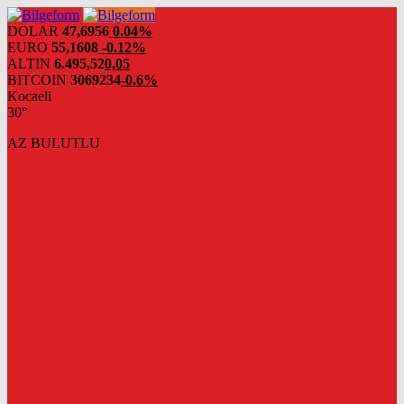
DOLAR
47,6956
0.04%
EURO
55,1608
-0.12%
ALTIN
6.495,52
0,05
BITCOIN
3069234
-0.6%
Kocaeli
30°
AZ BULUTLU