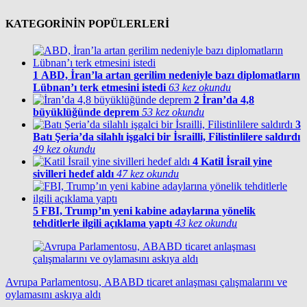
KATEGORİNİN POPÜLERLERİ
1
ABD, İran’la artan gerilim nedeniyle bazı diplomatların
Lübnan’ı terk etmesini istedi
63 kez okundu
2
İran’da 4,8
büyüklüğünde deprem
53 kez okundu
3
Batı Şeria’da silahlı işgalci bir İsrailli, Filistinlilere saldırdı
49 kez okundu
4
Katil İsrail yine
sivilleri hedef aldı
47 kez okundu
5
FBI, Trump’ın yeni kabine adaylarına yönelik
tehditlerle ilgili açıklama yaptı
43 kez okundu
Avrupa Parlamentosu, ABABD ticaret anlaşması çalışmalarını ve
oylamasını askıya aldı