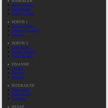
HABERLER
Hava Durumu
Yol Durumu
Canlı Tv Light
SERVİS 1
Yayın Akışları
Nöbetçi Eczaneler
Sinema
SERVİS 3
Canlı Borsa
Namaz Vakitleri
Puan Durumu
FİNANSİF
Altınlar
Dövizler
Hisseler
İNTERAKTİF
Foto Galeri
Video Galeri
Gazeteler
HESAP