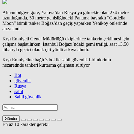
Alınan bilgiye göre, Yalova’dan Rusya’ya gitmekte olan 274 metre
uzunluğunda, 50 metre genişliğindeki
Panama
bayraklı “Cordelia
Moon” isimli tanker Boğaz’dan geçiş yaparken Yeniköy önlerinde
arızalandı.
Kıyı Emniyeti Genel Müdürlüğü ekiplerince tankerin çekilmesi için
çalışma başlatılırken,
İstanbul
Boğazı’ndaki
gemi
trafiği, saat 13.50
itibarıyla geçici olarak çift yönlü askıya alındı.
Kıyı Emniyetine bağlı 3 bot ile
sahil
güvenlik birimlerinin
nezaretinde tankeri kurtarma çalışması sürüyor.
Bot
güvenlik
Rusya
sahil
Sahil güvenlik
Gönder
En az 10 karakter gerekli