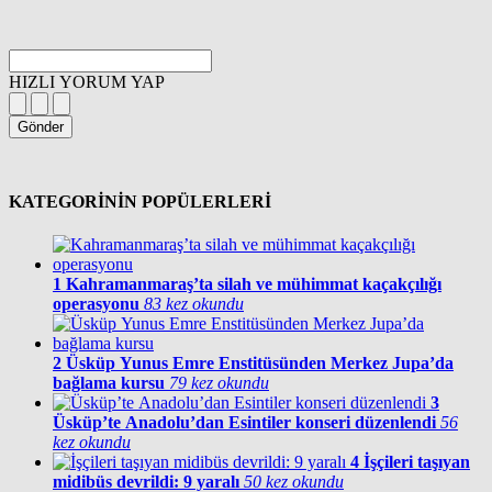
HIZLI YORUM YAP
Gönder
KATEGORİNİN POPÜLERLERİ
1
Kahramanmaraş’ta silah ve mühimmat kaçakçılığı
operasyonu
83 kez okundu
2
Üsküp Yunus Emre Enstitüsünden Merkez Jupa’da
bağlama kursu
79 kez okundu
3
Üsküp’te Anadolu’dan Esintiler konseri düzenlendi
56
kez okundu
4
İşçileri taşıyan
midibüs devrildi: 9 yaralı
50 kez okundu