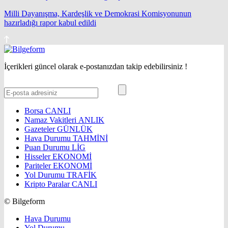
Milli Dayanışma, Kardeşlik ve Demokrasi Komisyonunun
hazırladığı rapor kabul edildi
İçerikleri güncel olarak e-postanızdan takip edebilirsiniz !
Borsa
CANLI
Namaz Vakitleri
ANLIK
Gazeteler
GÜNLÜK
Hava Durumu
TAHMİNİ
Puan Durumu
LİG
Hisseler
EKONOMİ
Pariteler
EKONOMİ
Yol Durumu
TRAFİK
Kripto Paralar
CANLI
© Bilgeform
Hava Durumu
Yol Durumu