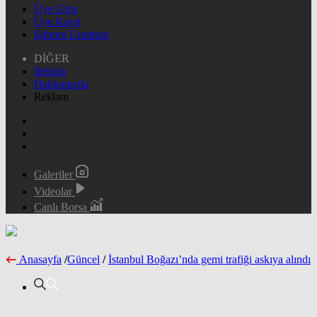
Üye Giriş
Üye Kayıt
Şifremi Unuttum
DİĞER
İletişim
Hakkımızda
Reklam
Galeriler
Videolar
Canlı Borsa
Anasayfa
/
Güncel
/
İstanbul Boğazı’nda gemi trafiği askıya alındı