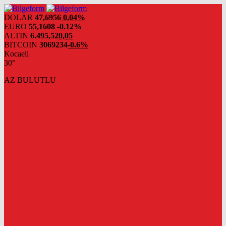
DOLAR
47,6956
0.04%
EURO
55,1608
-0.12%
ALTIN
6.495,52
0,05
BITCOIN
3069234
-0.6%
Kocaeli
30°
AZ BULUTLU