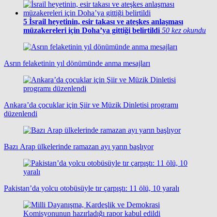
5
İsrail heyetinin, esir takası ve ateşkes anlaşması
müzakereleri için Doha’ya gittiği belirtildi
50 kez okundu
Asrın felaketinin yıl dönümünde anma mesajları
Ankara’da çocuklar için Şiir ve Müzik Dinletisi programı
düzenlendi
Bazı Arap ülkelerinde ramazan ayı yarın başlıyor
Pakistan’da yolcu otobüsüyle tır çarpıştı: 11 ölü, 10 yaralı