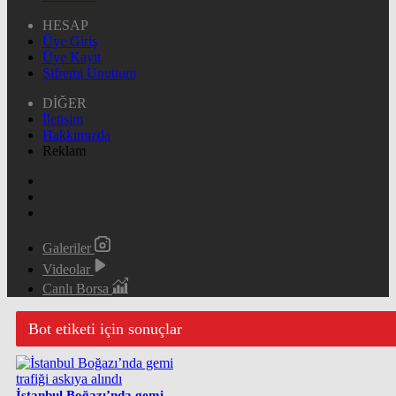
HESAP
Üye Giriş
Üye Kayıt
Şifremi Unuttum
DİĞER
İletişim
Hakkımızda
Reklam
Galeriler
Videolar
Canlı Borsa
Bot etiketi için sonuçlar
İstanbul Boğazı’nda gemi