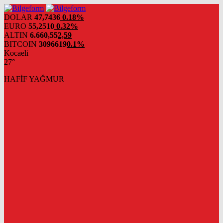
DOLAR
47,7436
0.18%
EURO
55,2510
0.32%
ALTIN
6.660,55
2,59
BITCOIN
3096619
0.1%
Kocaeli
27°
HAFİF YAĞMUR