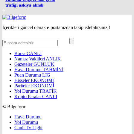
trafiği askıya alındı
İçerikleri güncel olarak e-postanızdan takip edebilirsiniz !
Borsa
CANLI
Namaz Vakitleri
ANLIK
Gazeteler
GÜNLÜK
Hava Durumu
TAHMİNİ
Puan Durumu
LİG
Hisseler
EKONOMİ
Pariteler
EKONOMİ
Yol Durumu
TRAFİK
Kripto Paralar
CANLI
© Bilgeform
Hava Durumu
Yol Durumu
Canlı Tv Light