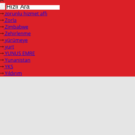
zorunlu hizmet affı
Zorla
Zimbabwe
Zehirlenme
yürümeye
yurt
YUNUS EMRE
Yunanistan
YKS
Yıldırım