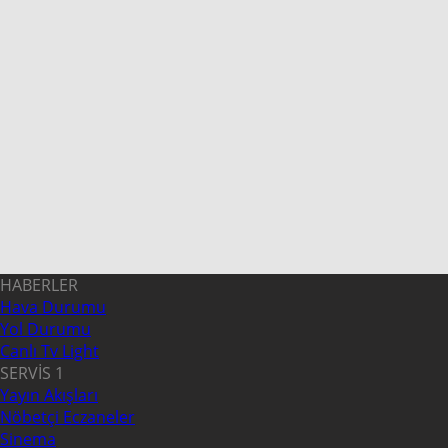
HABERLER
Hava Durumu
Yol Durumu
Canlı Tv Light
SERVİS 1
Yayın Akışları
Nöbetçi Eczaneler
Sinema