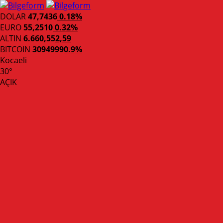
DOLAR
47,7436
0.18%
EURO
55,2510
0.32%
ALTIN
6.660,55
2,59
BITCOIN
3094999
0.9%
Kocaeli
30°
AÇIK