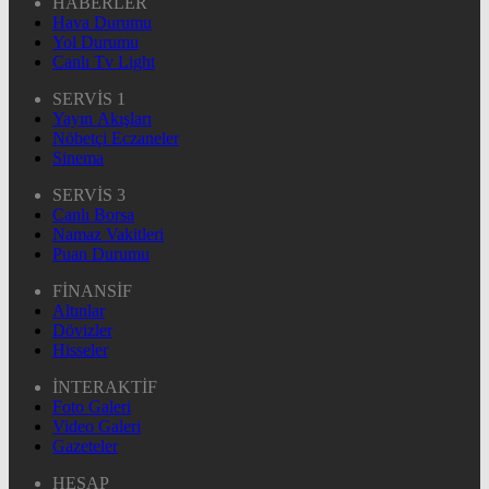
HABERLER
Hava Durumu
Yol Durumu
Canlı Tv Light
SERVİS 1
Yayın Akışları
Nöbetçi Eczaneler
Sinema
SERVİS 3
Canlı Borsa
Namaz Vakitleri
Puan Durumu
FİNANSİF
Altınlar
Dövizler
Hisseler
İNTERAKTİF
Foto Galeri
Video Galeri
Gazeteler
HESAP