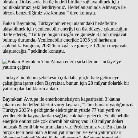
bir alan. Dolayısıyla bu üç hedefi birlikte sağlayabilmek için
politikalarımızı şekillendiriyoruz. Hedef anlamında
Almanya
ile
birçok benzerliğimiz söz konusu.” diye konuştu.
Bakan Bayraktar, Türkiye’nin enerji alanındaki hedeflerine
ulaşabilmek için yenilenebilir enerjiyi en üst düzeye çıkaracağını
ifade ederek, “Türkiye bugün rüzgâr ve güneşte 31 bin megavatı
bulmuş durumda. Yenilenebilir enerjide 2035 yol haritasını
açıkladık. Bu gücü, 2035’te rüzgâr ve güneşte 120 bin megavata
ulaştıracağız.” şeklinde konuştu.
Türkiye’nin iletim şebekesini çok daha güçlü hale getirmeye
çalıştığına işaret eden Bayraktar, bunun için 28 milyar dolarlık bir
yatırım planladıklarını anlattı.
Bayraktar, Avrupa ile enterkonneksiyon kapasitesini 3 katına
çıkarmayı hedeflediklerini vurgulayarak, “Tüm bunları yaptığımızda
Türkiye 2035’e geldiğinde elektriğinin yüzde 77’sini yerli ve
yenilenebilir kaynaklardan sağlayacak hale gelecek. Yenilenebilir
enerjide önümüzde çok önemli bir süreç var. 100 milyar doları
bulacak önemli bir yatırım alanı var. Projelerimiz var. Bu alanda
birçok tecrübesi olan Alman yatırımcıları ve yeni yatırımcıları
ülkemize beklediğimizi ifade ediyorum.” değerlendirmesinde