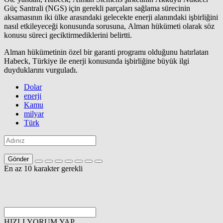
Güç Santrali (NGS) için gerekli parçaları sağlama sürecinin
aksamasının iki ülke arasındaki gelecekte enerji alanındaki işbirliğini
nasıl etkileyeceği konusunda sorusuna, Alman hükümeti olarak söz
konusu süreci geciktirmediklerini belirtti.
Alman hükümetinin özel bir garanti programı olduğunu hatırlatan
Habeck, Türkiye ile enerji konusunda işbirliğine büyük ilgi
duyduklarını vurguladı.
Dolar
enerji
Kamu
milyar
Türk
Gönder
En az 10 karakter gerekli
HIZLI YORUM YAP