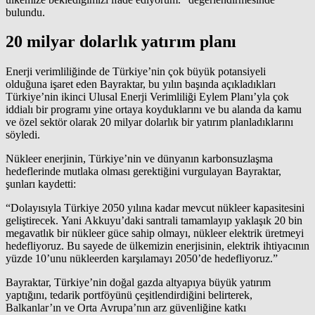
bulundu.
20 milyar dolarlık yatırım planı
Enerji verimliliğinde de Türkiye’nin çok büyük potansiyeli
olduğuna işaret eden Bayraktar, bu yılın başında açıkladıkları
Türkiye’nin ikinci Ulusal Enerji Verimliliği Eylem Planı’yla çok
iddialı bir programı yine ortaya koyduklarını ve bu alanda da kamu
ve özel sektör olarak 20 milyar dolarlık bir yatırım planladıklarını
söyledi.
Nükleer enerjinin, Türkiye’nin ve dünyanın karbonsuzlaşma
hedeflerinde mutlaka olması gerektiğini vurgulayan Bayraktar,
şunları kaydetti:
“Dolayısıyla Türkiye 2050 yılına kadar mevcut nükleer kapasitesini
geliştirecek. Yani Akkuyu’daki santrali tamamlayıp yaklaşık 20 bin
megavatlık bir nükleer güce sahip olmayı, nükleer
elektrik
üretmeyi
hedefliyoruz. Bu sayede de ülkemizin enerjisinin, elektrik ihtiyacının
yüzde 10’unu nükleerden karşılamayı 2050’de hedefliyoruz.”
Bayraktar, Türkiye’nin doğal gazda altyapıya büyük yatırım
yaptığını, tedarik portföyünü çeşitlendirdiğini belirterek,
Balkanlar’ın ve Orta Avrupa’nın arz güvenliğine katkı