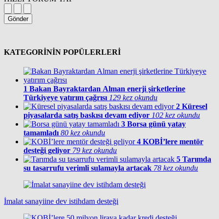
Gönder
KATEGORİNİN POPÜLERLERİ
1
Bakan Bayraktardan Alman enerji şirketlerine
Türkiyeye yatırım çağrısı
129 kez okundu
2
Küresel
piyasalarda satış baskısı devam ediyor
102 kez okundu
3
Borsa günü yatay
tamamladı
80 kez okundu
4
KOBİ’lere mentör
desteği geliyor
79 kez okundu
5
Tarımda
su tasarrufu verimli sulamayla artacak
78 kez okundu
İmalat sanayiine dev istihdam desteği