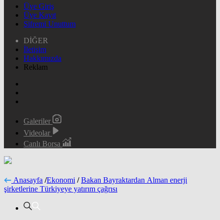
Üye Giriş
Üye Kayıt
Şifremi Unuttum
DİĞER
İletişim
Hakkımızda
Reklam
Galeriler
Videolar
Canlı Borsa
Anasayfa
/
Ekonomi
/
Bakan Bayraktardan Alman enerji
şirketlerine Türkiyeye yatırım çağrısı