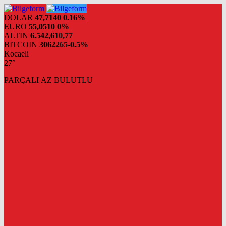
DOLAR
47,7140
0.16%
EURO
55,0510
0%
ALTIN
6.542,61
0,77
BITCOIN
3062265
-0.5%
Kocaeli
27°
PARÇALI AZ BULUTLU