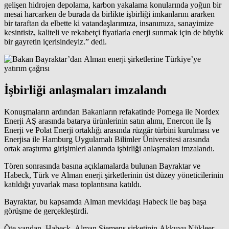
gelişen hidrojen depolama, karbon yakalama konularında yoğun bir
mesai harcarken de burada da birlikte işbirliği imkanlarını ararken
bir taraftan da elbette ki vatandaşlarımıza, insanımıza, sanayimize
kesintisiz, kaliteli ve rekabetçi fiyatlarla enerji sunmak için de büyük
bir gayretin içerisindeyiz.” dedi.
İşbirliği anlaşmaları imzalandı
Konuşmaların ardından Bakanların refakatinde Pomega ile Nordex
Enerji AŞ arasında batarya ürünlerinin satın alımı, Enercon ile İş
Enerji ve Polat Enerji ortaklığı arasında rüzgâr türbini kurulması ve
Enerjisa ile Hamburg Uygulamalı Bilimler Üniversitesi arasında
ortak
araştırma
girişimleri alanında işbirliği anlaşmaları imzalandı.
Tören sonrasında basına açıklamalarda bulunan
Bayraktar
ve
Habeck, Türk ve Alman enerji şirketlerinin üst düzey yöneticilerinin
katıldığı yuvarlak masa toplantısına katıldı.
Bayraktar, bu kapsamda Alman mevkidaşı Habeck ile baş başa
görüşme de gerçekleştirdi.
Öte yandan, Habeck, Alman Siemens şirketinin Akkuyu Nükleer