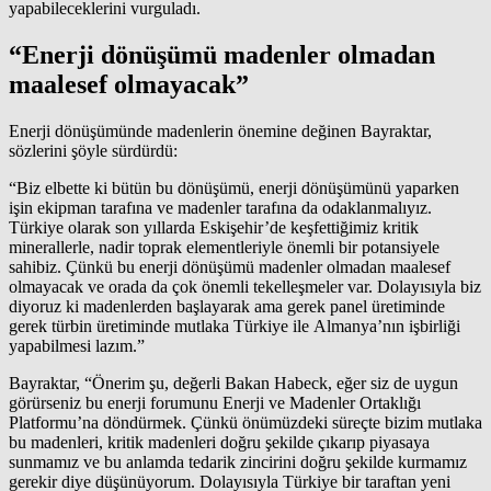
yapabileceklerini vurguladı.
“Enerji dönüşümü madenler olmadan
maalesef olmayacak”
Enerji dönüşümünde madenlerin önemine değinen Bayraktar,
sözlerini şöyle sürdürdü:
“Biz elbette ki bütün bu dönüşümü, enerji dönüşümünü yaparken
işin ekipman tarafına ve madenler tarafına da odaklanmalıyız.
Türkiye olarak son yıllarda Eskişehir’de keşfettiğimiz kritik
minerallerle, nadir toprak elementleriyle önemli bir potansiyele
sahibiz. Çünkü bu enerji dönüşümü madenler olmadan maalesef
olmayacak ve orada da çok önemli tekelleşmeler var. Dolayısıyla biz
diyoruz ki madenlerden başlayarak ama gerek panel üretiminde
gerek türbin üretiminde mutlaka Türkiye ile Almanya’nın işbirliği
yapabilmesi lazım.”
Bayraktar, “Önerim şu, değerli Bakan Habeck, eğer siz de uygun
görürseniz bu enerji forumunu Enerji ve Madenler Ortaklığı
Platformu’na döndürmek. Çünkü önümüzdeki süreçte bizim mutlaka
bu madenleri, kritik madenleri doğru şekilde çıkarıp piyasaya
sunmamız ve bu anlamda tedarik zincirini doğru şekilde kurmamız
gerekir diye düşünüyorum. Dolayısıyla Türkiye bir taraftan yeni