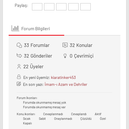
Paylaş:
Forum Bilgileri
33
Forumlar
32
Konular
32
Gönderiler
0
Çevrimiçi
22
Üyeler
En yeni üyemiz:
kiaratinker453
En son yazı:
İmam-ı Azam ve Dehriler
Forum İkonları:
Forumda okunmamış mesaj yok
Forumda okunmamış mesaj var
Konu ikonları:
Cevaplanmadı
Cevaplandı
Aktif
Sıcak
Sabit
Onaylanmadı
Çözüldü
Özel
Kapalı