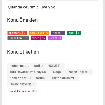
Şuanda çevrimiçi üye yok
Konu Önekleri
sponsorlu
0
Son Dakika
0
Anket
1
öneri
1
Kapalı konu
1
Video
15
Resim
3
Konu Etiketleri
muhammed
uefi
HÜRJET
2
2
1
Türk Havacılık ve Uzay Sa
Doğa
Yaban keçileri
1
1
1
Konu editörü
forum
editör kullanımı
1
1
1
Online alışveriş
1
Tüm etiketleri gör (85)