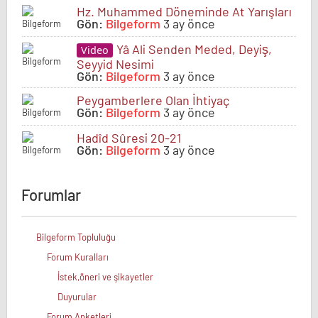
Hz. Muhammed Döneminde At Yarışları
Gön:
Bilgeform
3 ay önce
Yâ Ali Senden Meded, Deyiş,
Video
Seyyid Nesimi
Gön:
Bilgeform
3 ay önce
Peygamberlere Olan İhtiyaç
Gön:
Bilgeform
3 ay önce
Hadîd Sûresi 20-21
Gön:
Bilgeform
3 ay önce
Forumlar
Bilgeform Topluluğu
Forum Kuralları
İstek,öneri ve şikayetler
Duyurular
Forum Anketleri