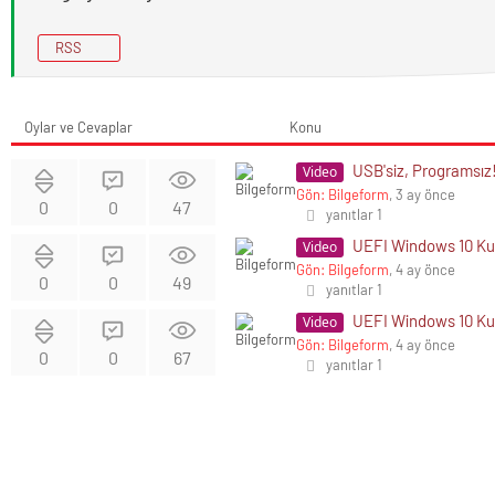
RSS
Oylar ve Cevaplar
Konu
USB'siz, Programsız!
Video
Gön: Bilgeform
, 3 ay önce
0
0
47
yanıtlar 1
UEFI Windows 10 Ku
Video
Gön: Bilgeform
, 4 ay önce
0
0
49
yanıtlar 1
UEFI Windows 10 K
Video
Gön: Bilgeform
, 4 ay önce
0
0
67
yanıtlar 1