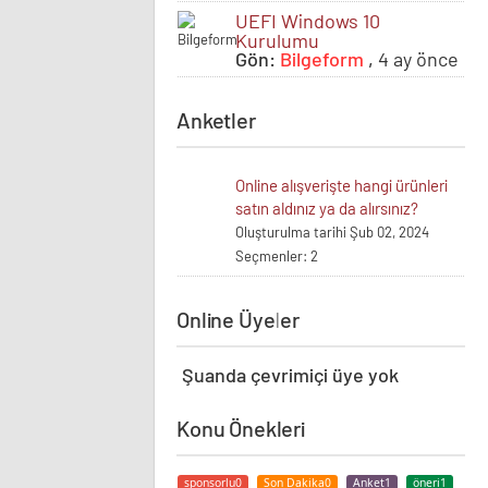
UEFI Windows 10
Kurulumu
Gön:
Bilgeform
,
4 ay önce
Anketler
Online alışverişte hangi ürünleri
satın aldınız ya da alırsınız?
Oluşturulma tarihi Şub 02, 2024
Seçmenler: 2
Online Üyeler
Şuanda çevrimiçi üye yok
Konu Önekleri
sponsorlu
0
Son Dakika
0
Anket
1
öneri
1