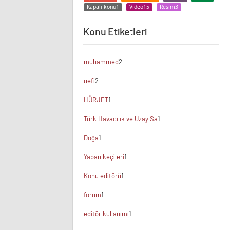
Kapalı konu
1
Video
15
Resim
3
Konu Etiketleri
muhammed
2
uefi
2
HÜRJET
1
Türk Havacılık ve Uzay Sa
1
Doğa
1
Yaban keçileri
1
Konu editörü
1
forum
1
editör kullanımı
1