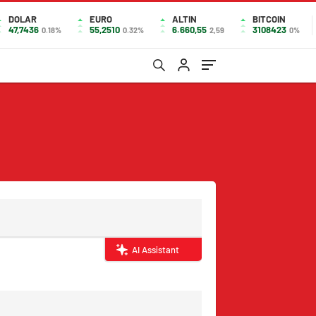
DOLAR
EURO
ALTIN
BITCOIN
47,7436
55,2510
6.660,55
3108423
0.18%
0.32%
2,59
0%
AI Assistant