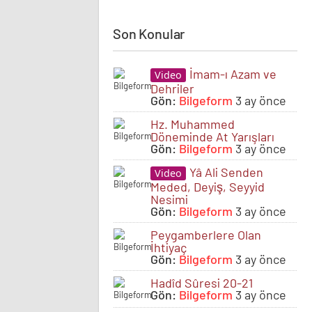
Son Konular
İmam-ı Azam ve
Video
Dehriler
Gön:
Bilgeform
3 ay önce
Hz. Muhammed
Döneminde At Yarışları
Gön:
Bilgeform
3 ay önce
Yâ Ali Senden
Video
Meded, Deyiş, Seyyid
Nesimi
Gön:
Bilgeform
3 ay önce
Peygamberlere Olan
İhtiyaç
Gön:
Bilgeform
3 ay önce
Hadîd Sûresi 20-21
Gön:
Bilgeform
3 ay önce