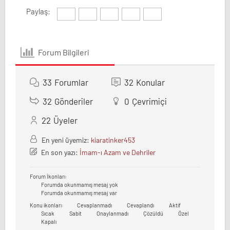
Paylaş:
Forum Bilgileri
33
Forumlar
32
Konular
32
Gönderiler
0
Çevrimiçi
22
Üyeler
En yeni üyemiz:
kiaratinker453
En son yazı:
İmam-ı Azam ve Dehriler
Forum İkonları:
Forumda okunmamış mesaj yok
Forumda okunmamış mesaj var
Konu ikonları:
Cevaplanmadı
Cevaplandı
Aktif
Sıcak
Sabit
Onaylanmadı
Çözüldü
Özel
Kapalı