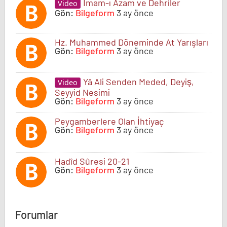
İmam-ı Azam ve Dehriler
Video
Gön:
Bilgeform
3 ay önce
Hz. Muhammed Döneminde At Yarışları
Gön:
Bilgeform
3 ay önce
Yâ Ali Senden Meded, Deyiş,
Video
Seyyid Nesimi
Gön:
Bilgeform
3 ay önce
Peygamberlere Olan İhtiyaç
Gön:
Bilgeform
3 ay önce
Hadîd Sûresi 20-21
Gön:
Bilgeform
3 ay önce
Forumlar