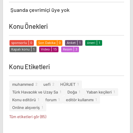
Şuanda çevrimiçi üye yok
Konu Önekleri
sponsorlu
0
Son Dakika
0
Anket
1
öneri
1
Kapalı konu
1
Video
15
Resim
3
Konu Etiketleri
muhammed
uefi
HÜRJET
2
2
1
Türk Havacılık ve Uzay Sa
Doğa
Yaban keçileri
1
1
1
Konu editörü
forum
editör kullanımı
1
1
1
Online alışveriş
1
Tüm etiketleri gör (85)