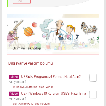
RSS
Bilim ve Teknoloji
Bilgisyar ve yardım bölümü
USB'siz, Programsız! Format Nasıl Atılır?
Video
yanıtlar 1
Windows
,
kurtarma
,
bios
,
win10
UEFI Windows 10 Kurulum USB'si Hazırlama
Video
yanıtlar 1
uefi
,
windows 10
,
usb kurulum