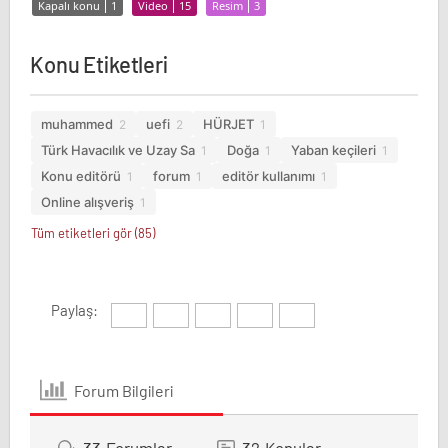
Kapalı konu
1
Video
15
Resim
3
Konu Etiketleri
muhammed
uefi
HÜRJET
2
2
1
Türk Havacılık ve Uzay Sa
Doğa
Yaban keçileri
1
1
1
Konu editörü
forum
editör kullanımı
1
1
1
Online alışveriş
1
Tüm etiketleri gör (85)
Paylaş:
Forum Bilgileri