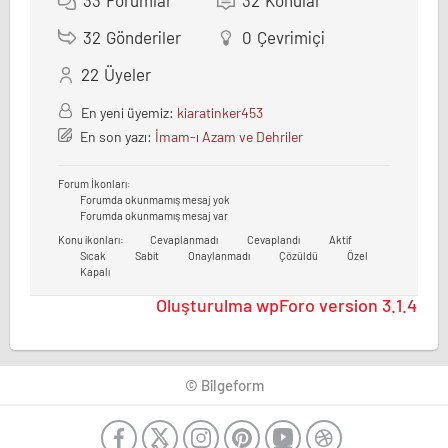
33
Forumlar
32
Konular
32
Gönderiler
0
Çevrimiçi
22
Üyeler
En yeni üyemiz:
kiaratinker453
En son yazı:
İmam-ı Azam ve Dehriler
Forum İkonları:
Forumda okunmamış mesaj yok
Forumda okunmamış mesaj var
Konu ikonları:
Cevaplanmadı
Cevaplandı
Aktif
Sıcak
Sabit
Onaylanmadı
Çözüldü
Özel
Kapalı
Oluşturulma wpForo version 3.1.4
© Bilgeform