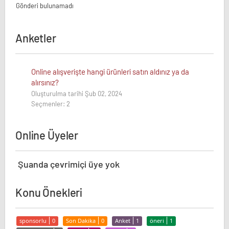
Gönderi bulunamadı
Anketler
Online alışverişte hangi ürünleri satın aldınız ya da
alırsınız?
Oluşturulma tarihi Şub 02, 2024
Seçmenler: 2
Online Üyeler
Şuanda çevrimiçi üye yok
Konu Önekleri
sponsorlu
0
Son Dakika
0
Anket
1
öneri
1