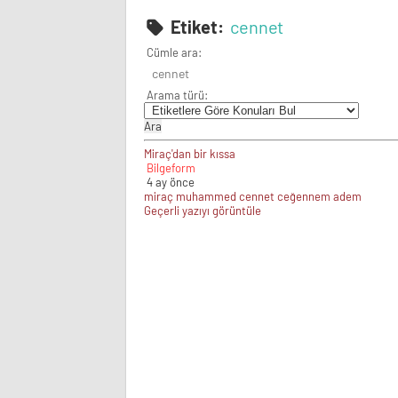
Etiket:
cennet
Cümle ara:
Arama türü:
Miraç'dan bir kıssa
Bilgeform
4 ay önce
miraç
muhammed
cennet
ceğennem
adem
Geçerli yazıyı görüntüle