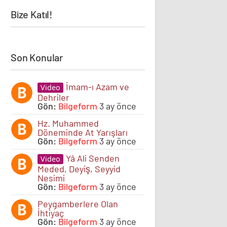
Bize Katıl!
Son Konular
İmam-ı Azam ve
Video
Dehriler
Gön:
Bilgeform
3 ay önce
Hz. Muhammed
Döneminde At Yarışları
Gön:
Bilgeform
3 ay önce
Yâ Ali Senden
Video
Meded, Deyiş, Seyyid
Nesimi
Gön:
Bilgeform
3 ay önce
Peygamberlere Olan
İhtiyaç
Gön:
Bilgeform
3 ay önce