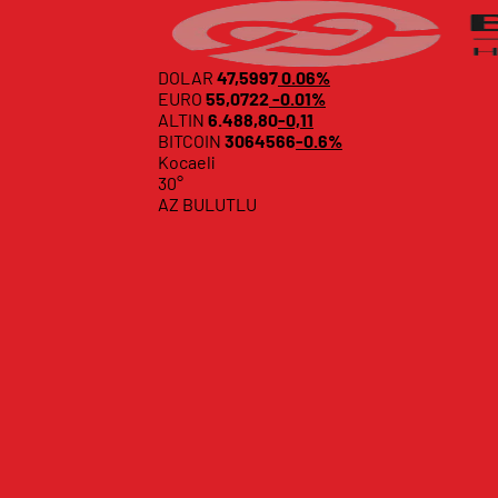
DOLAR
47,5997
0.06%
EURO
55,0722
-0.01%
ALTIN
6.488,80
-0,11
BITCOIN
3064566
-0.6%
Kocaeli
30°
AZ BULUTLU