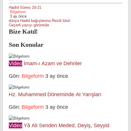
Hadîd Sûresi 20-21
Bilgeform
3 ay önce
dünya
Hadid
bağışlanma
Resûl
lütuf
Geçerli yazıyı görüntüle
Bize Katıl!
Son Konular
Video
İmam-ı Azam ve Dehriler
Gön:
Bilgeform
3 ay önce
Hz. Muhammed Döneminde At Yarışları
Gön:
Bilgeform
3 ay önce
Video
Yâ Ali Senden Meded, Deyiş, Seyyid