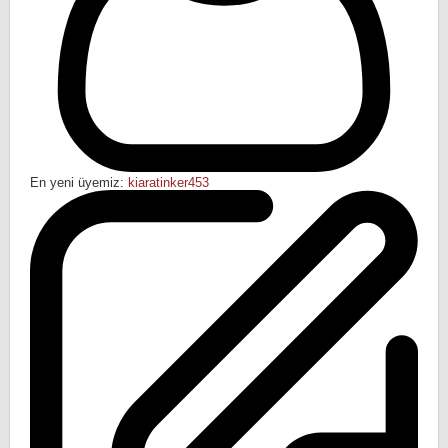
En yeni üyemiz:
kiaratinker453