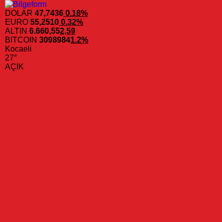
DOLAR
47,7436
0.18%
EURO
55,2510
0.32%
ALTIN
6.660,55
2,59
BITCOIN
3098984
1.2%
Kocaeli
27°
AÇIK