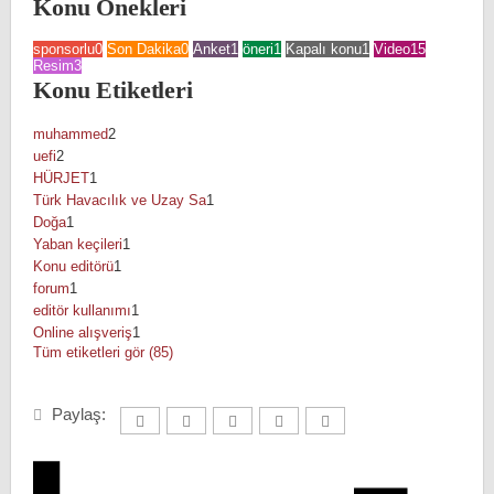
Konu Önekleri
sponsorlu
0
Son Dakika
0
Anket
1
öneri
1
Kapalı konu
1
Video
15
Resim
3
Konu Etiketleri
muhammed
2
uefi
2
HÜRJET
1
Türk Havacılık ve Uzay Sa
1
Doğa
1
Yaban keçileri
1
Konu editörü
1
forum
1
editör kullanımı
1
Online alışveriş
1
Tüm etiketleri gör (85)
Paylaş: