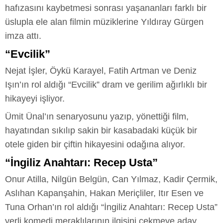
hafızasını kaybetmesi sonrası yaşananları farklı bir
üslupla ele alan filmin müziklerine Yıldıray Gürgen
imza attı.
“Evcilik”
Nejat İşler, Öykü Karayel, Fatih Artman ve Deniz
Işın’ın rol aldığı “Evcilik” dram ve gerilim ağırlıklı bir
hikayeyi işliyor.
Ümit Ünal’ın senaryosunu yazıp, yönettiği film,
hayatından sıkılıp sakin bir kasabadaki küçük bir
otele giden bir çiftin hikayesini odağına alıyor.
“İngiliz Anahtarı: Recep Usta”
Onur Atilla, Nilgün Belgün, Can Yılmaz, Kadir Çermik,
Aslıhan Kapanşahin, Hakan Meriçliler, Itır Esen ve
Tuna Orhan’ın rol aldığı “İngiliz Anahtarı: Recep Usta”
yerli komedi meraklılarının ilgisini çekmeye aday