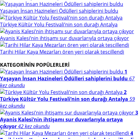
Yaşayan İnsan Hazineleri Ödülleri sahiplerini buldu
Türkiye Kültür Yolu Festivali’nin son durağı Antalya
Ayanis Kalesi’nin ihtişamı sur duvarlarıyla ortaya çıkıyor
Tarihi Hilar Kaya Mezarları ören yeri olarak tescillendi
KATEGORİNİN POPÜLERLERİ
1
Yaşayan İnsan Hazineleri Ödülleri sahiplerini buldu
67
kez okundu
2
Türkiye Kültür Yolu Festivali’nin son durağı Antalya
59
kez okundu
3
Ayanis Kalesi’nin ihtişamı sur duvarlarıyla ortaya
çıkıyor
42 kez okundu
4