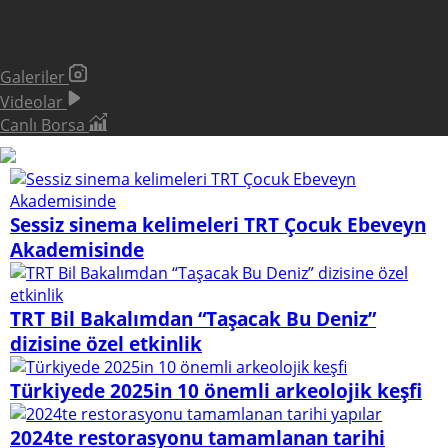
Galeriler
Videolar
Canlı Borsa
Sessiz sinema kelimeleri TRT Çocuk Ebeveyn
Akademisinde
TRT Bil Bakalımdan “Taşacak Bu Deniz”
dizisine özel etkinlik
Türkiyede 2025in 10 önemli arkeolojik keşfi
2024te restorasyonu tamamlanan tarihi