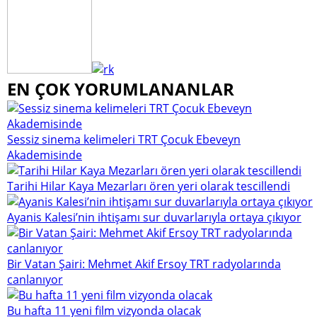
EN ÇOK YORUMLANANLAR
Sessiz sinema kelimeleri TRT Çocuk Ebeveyn
Akademisinde
Tarihi Hilar Kaya Mezarları ören yeri olarak tescillendi
Ayanis Kalesi’nin ihtişamı sur duvarlarıyla ortaya çıkıyor
Bir Vatan Şairi: Mehmet Akif Ersoy TRT radyolarında
canlanıyor
Bu hafta 11 yeni film vizyonda olacak