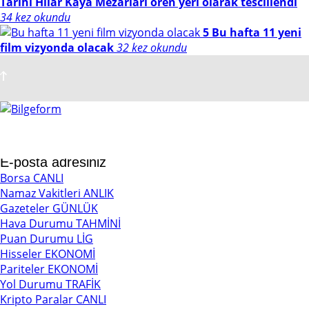
Tarihi Hilar Kaya Mezarları ören yeri olarak tescillendi
34 kez okundu
5
Bu hafta 11 yeni
film vizyonda olacak
32 kez okundu
İçerikleri güncel olarak e-postanızdan takip edebilirsiniz !
Borsa
CANLI
Namaz Vakitleri
ANLIK
Gazeteler
GÜNLÜK
Hava Durumu
TAHMİNİ
Puan Durumu
LİG
Hisseler
EKONOMİ
Pariteler
EKONOMİ
Yol Durumu
TRAFİK
Kripto Paralar
CANLI