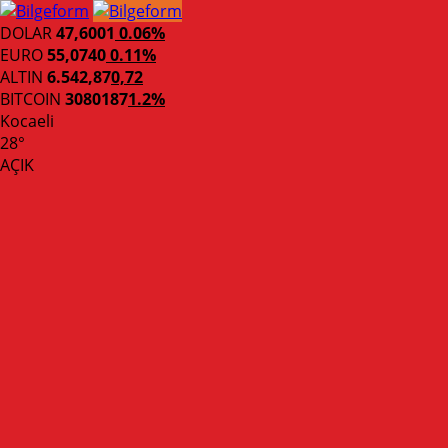
DOLAR
47,6001
0.06%
EURO
55,0740
0.11%
ALTIN
6.542,87
0,72
BITCOIN
3080187
1.2%
Kocaeli
28°
AÇIK