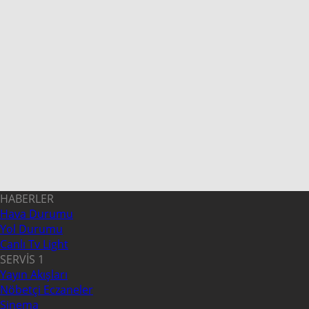
HABERLER
Hava Durumu
Yol Durumu
Canlı Tv Light
SERVİS 1
Yayın Akışları
Nöbetçi Eczaneler
Sinema