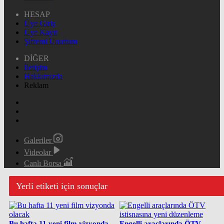
HESAP
Üye Giriş
Üye Kayıt
Şifremi Unuttum
DİĞER
İletişim
Hakkımızda
Reklam
Galeriler
Videolar
Canlı Borsa
Yerli etiketi için sonuçlar
Bu hafta 11 yeni film vizyonda
Engelli araçlarında ÖTV