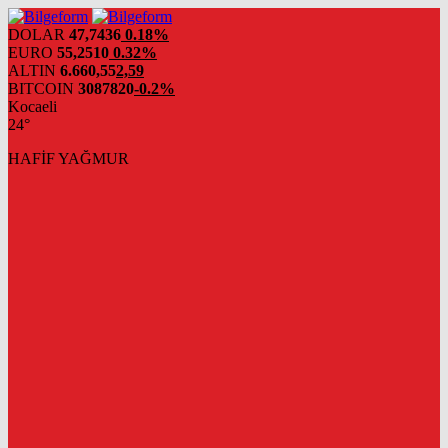
DOLAR
47,7436
0.18%
EURO
55,2510
0.32%
ALTIN
6.660,55
2,59
BITCOIN
3087820
-0.2%
Kocaeli
24°
HAFİF YAĞMUR