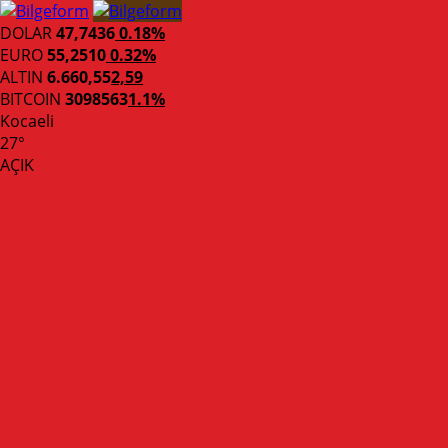
DOLAR
47,7436
0.18%
EURO
55,2510
0.32%
ALTIN
6.660,55
2,59
BITCOIN
3098563
1.1%
Kocaeli
27°
AÇIK