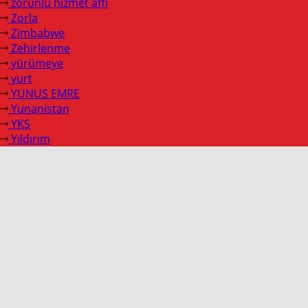
zorunlu hizmet affı
Zorla
Zimbabwe
Zehirlenme
yürümeye
yurt
YUNUS EMRE
Yunanistan
YKS
Yıldırım