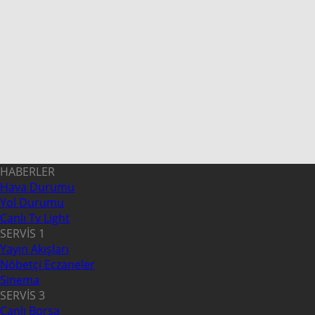
HABERLER
Hava Durumu
Yol Durumu
Canlı Tv Light
SERVİS 1
Yayın Akışları
Nöbetçi Eczaneler
Sinema
SERVİS 3
Canlı Borsa