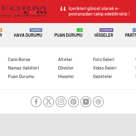
İçerikleri güncel olarak e-
postanızdan takip edebilirsiniz !
K
TAHMİNİ
LİG
EKONOMİ
E
R
HAVA DURUMU
PUAN DURUMU
HISSELER
PARI
Canlı Borsa
Altınlar
Foto Galeri
Namaz Vakitleri
Dövizler
Video Galeri
Puan Durumu
Hisseler
Gazeteler