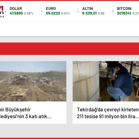
DOLAR
EURO
ALTIN
BITCOIN
47,5995
55,0220
6.539,01
3078341
0.06%
0.01%
0,66
0.2
mir Büyükşehir
Tekirdağ’da çevreyi kirleten
ediyesi’nin 3 katı atık
211 tesise 91 milyon bin lira
isine 9,3 milyon lira para
ceza
zası