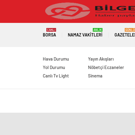
CANLI
ANLIK
GÜNLÜ
BORSA
NAMAZ VAKITLERI
GAZETELE
Hava Durumu
Yayın Akışları
Yol Durumu
Nöbetçi Eczaneler
Canlı Tv Light
Sinema