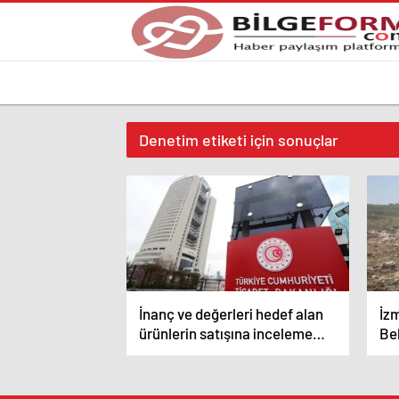
Denetim etiketi için sonuçlar
İnanç ve değerleri hedef alan
İz
ürünlerin satışına inceleme
Bel
başlatıldı
tes
ce