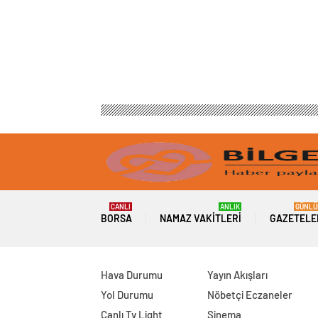
CANLI
ANLIK
GÜNLÜ
BORSA
NAMAZ VAKITLERI
GAZETELE
Hava Durumu
Yayın Akışları
Yol Durumu
Nöbetçi Eczaneler
Canlı Tv Light
Sinema