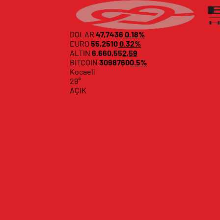
DOLAR
47,7436
0.18%
EURO
55,2510
0.32%
ALTIN
6.660,55
2,59
BITCOIN
3098760
0.5%
Kocaeli
29°
AÇIK