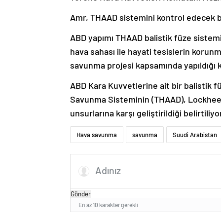
Amr, THAAD sistemini kontrol edecek bir
ABD
yapımı THAAD
balistik füze
sistemi
hava sahası ile hayati tesislerin korunm
savunma projesi kapsamında yapıldığı k
ABD Kara Kuvvetlerine ait bir balistik 
Savunma Sisteminin (THAAD), Lockheed M
unsurlarına karşı geliştirildiği belirtiliyo
Hava savunma
savunma
Suudi Arabistan
Gönder
En az 10 karakter gerekli