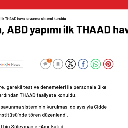
ı ilk THAAD hava savunma sistemi kuruldu
a, ABD yapımı ilk THAAD h
0
News
e, gerekli test ve denemeleri ile personele ülke
 ardından THAAD faaliyete konuldu.
 savunma sisteminin kurulması dolayısıyla Cidde
stitüsü’nde tören düzenlendi.
 bin Süleyman el-Amr katıldı.