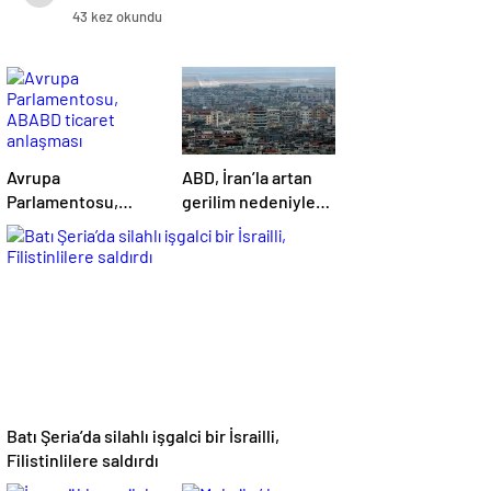
ilgili açıklama yaptı
43 kez okundu
Avrupa
ABD, İran’la artan
Parlamentosu,
gerilim nedeniyle
ABABD ticaret
bazı diplomatların
anlaşması
Lübnan’ı terk
çalışmalarını ve
etmesini istedi
oylamasını askıya
aldı
Batı Şeria’da silahlı işgalci bir İsrailli,
Filistinlilere saldırdı