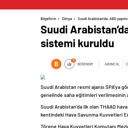
Bilgeform
Dünya
Suudi Arabistan’da, ABD yapım
Suudi Arabistan’d
sistemi kuruldu
0
BEĞENDİM
ABONE OL
Suudi Arabistan
resmi ajansı SPA’ya gör
genelinde saha eğitimleri verilmesinin
Suudi Arabistan’da ilk olan THAAD hava
kentindeki Hava Savunma Kuvvetleri En
Törene Hava Kuvvetleri Komutanı Mezid