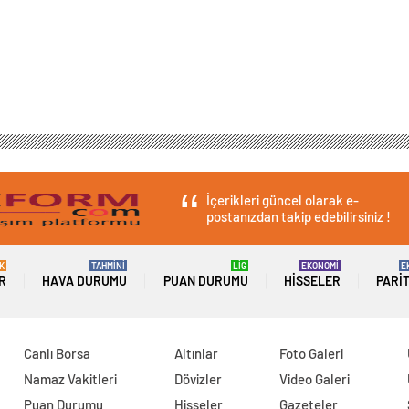
İçerikleri güncel olarak e-
postanızdan takip edebilirsiniz !
K
TAHMİNİ
LİG
EKONOMİ
E
R
HAVA DURUMU
PUAN DURUMU
HISSELER
PARI
Canlı Borsa
Altınlar
Foto Galeri
Namaz Vakitleri
Dövizler
Video Galeri
Puan Durumu
Hisseler
Gazeteler