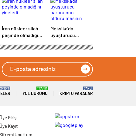
İran nükleer silah
Meksika’da
peşinde olmadığını
uyuşturucu
yineledi
baronunun
öldürülmesinin
ardından çıkan
olaylarda 55 kişi
öldü
KONOMİ
TRAFİK
CANLI
TELER
YOL DURUMU
KRIPTO PARALAR
Üye Giriş
Üye Kayıt
Şifremi Unuttum