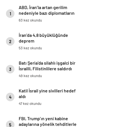
ABD, İran’la artan gerilim
nedeniyle bazı diplomatların
1
Lübnan’ı terk etmesini istedi
63 kez okundu
İran’da 4,8 büyüklüğünde
deprem
2
53 kez okundu
Batı Şeria’da silahlı işgalci bir
İsrailli, Filistinlilere saldırdı
3
49 kez okundu
Katil İsrail yine sivilleri hedef
aldı
4
47 kez okundu
FBI, Trump’ın yeni kabine
adaylarına yönelik tehditlerle
5