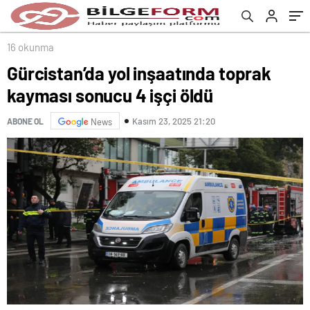
16 okunma
Gürcistan’da yol inşaatında toprak
kayması sonucu 4 işçi öldü
Kasım 23, 2025 21:20
ABONE OL
News