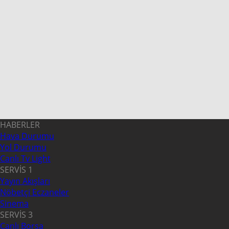
HABERLER
Hava Durumu
Yol Durumu
Canlı Tv Light
SERVİS 1
Yayın Akışları
Nöbetçi Eczaneler
Sinema
SERVİS 3
Canlı Borsa