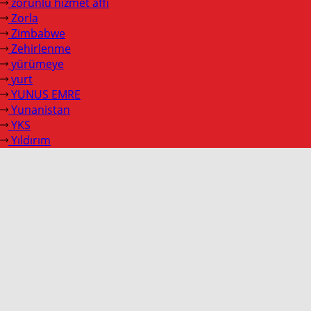
zorunlu hizmet affı
Zorla
Zimbabwe
Zehirlenme
yürümeye
yurt
YUNUS EMRE
Yunanistan
YKS
Yıldırım