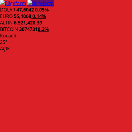
DOLAR
47,6042
0.05%
EURO
55,1068
0.14%
ALTIN
6.521,42
0,39
BITCOIN
3074731
0.2%
Kocaeli
25°
AÇIK