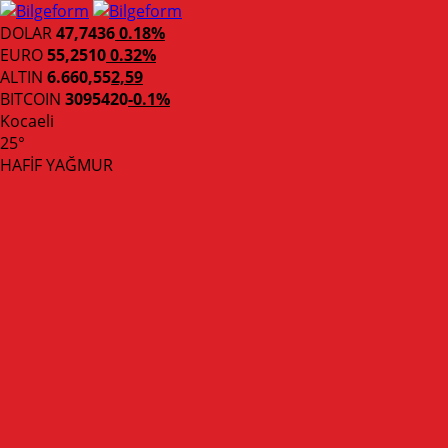
DOLAR
47,7436
0.18%
EURO
55,2510
0.32%
ALTIN
6.660,55
2,59
BITCOIN
3095420
-0.1%
Kocaeli
25°
HAFİF YAĞMUR