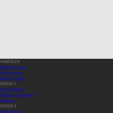
HABERLER
Hava Durumu
Yol Durumu
Canlı Tv Light
SERVİS 1
Yayın Akışları
Nöbetçi Eczaneler
Sinema
SERVİS 3
Canlı Borsa