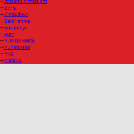
zorunlu hizmet affı
Zorla
Zimbabwe
Zehirlenme
yürümeye
yurt
YUNUS EMRE
Yunanistan
YKS
Yıldırım