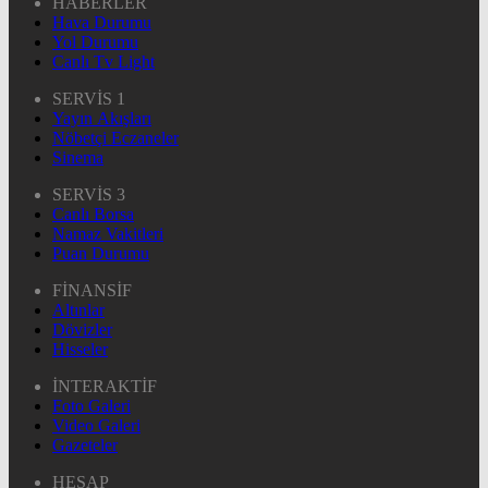
HABERLER
Hava Durumu
Yol Durumu
Canlı Tv Light
SERVİS 1
Yayın Akışları
Nöbetçi Eczaneler
Sinema
SERVİS 3
Canlı Borsa
Namaz Vakitleri
Puan Durumu
FİNANSİF
Altınlar
Dövizler
Hisseler
İNTERAKTİF
Foto Galeri
Video Galeri
Gazeteler
HESAP