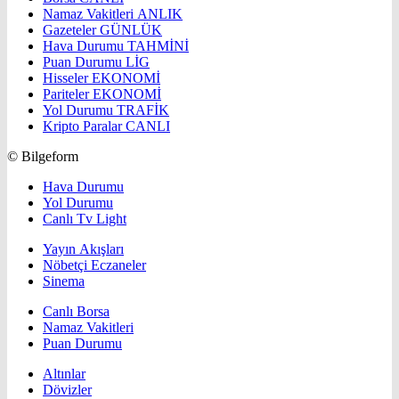
Namaz Vakitleri
ANLIK
Gazeteler
GÜNLÜK
Hava Durumu
TAHMİNİ
Puan Durumu
LİG
Hisseler
EKONOMİ
Pariteler
EKONOMİ
Yol Durumu
TRAFİK
Kripto Paralar
CANLI
© Bilgeform
Hava Durumu
Yol Durumu
Canlı Tv Light
Yayın Akışları
Nöbetçi Eczaneler
Sinema
Canlı Borsa
Namaz Vakitleri
Puan Durumu
Altınlar
Dövizler