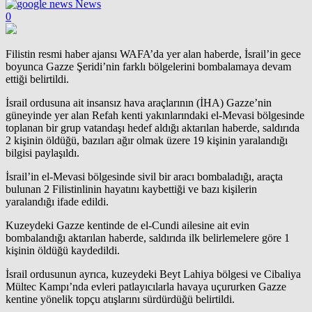
News
0
Filistin resmi haber ajansı WAFA’da yer alan haberde, İsrail’in gece
boyunca
Gazze
Şeridi’nin farklı bölgelerini bombalamaya devam
ettiği belirtildi.
İsrail
ordusuna ait insansız hava araçlarının (İHA) Gazze’nin
güneyinde yer alan Refah kenti yakınlarındaki el-Mevasi bölgesinde
toplanan bir grup vatandaşı hedef aldığı aktarılan haberde, saldırıda
2 kişinin öldüğü, bazıları ağır olmak üzere 19 kişinin yaralandığı
bilgisi paylaşıldı.
İsrail’in el-Mevasi bölgesinde sivil bir aracı bombaladığı, araçta
bulunan 2 Filistinlinin hayatını kaybettiği ve bazı kişilerin
yaralandığı ifade edildi.
Kuzeydeki Gazze kentinde de el-Cundi ailesine ait evin
bombalandığı aktarılan haberde, saldırıda ilk belirlemelere göre 1
kişinin öldüğü kaydedildi.
İsrail ordusunun ayrıca, kuzeydeki Beyt Lahiya bölgesi ve Cibaliya
Mültec Kampı’nda evleri patlayıcılarla havaya uçururken Gazze
kentine yönelik topçu atışlarını sürdürdüğü belirtildi.