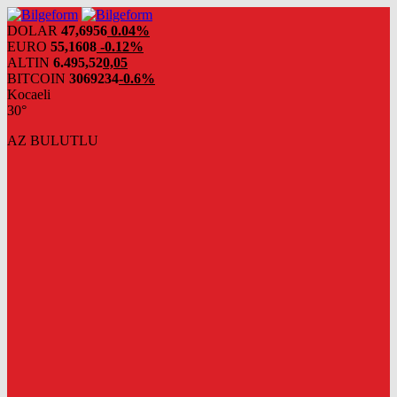
DOLAR
47,6956
0.04%
EURO
55,1608
-0.12%
ALTIN
6.495,52
0,05
BITCOIN
3069234
-0.6%
Kocaeli
30°
AZ BULUTLU