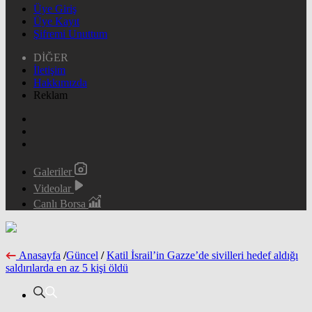
Üye Giriş
Üye Kayıt
Şifremi Unuttum
DİĞER
İletişim
Hakkımızda
Reklam
Galeriler
Videolar
Canlı Borsa
Anasayfa
/
Güncel
/
Katil İsrail’in Gazze’de sivilleri hedef aldığı
saldırılarda en az 5 kişi öldü