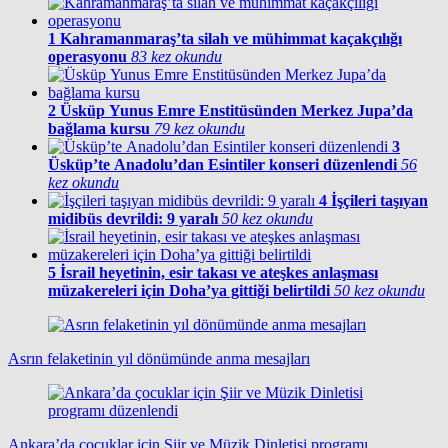
1
Kahramanmaraş’ta silah ve mühimmat kaçakçılığı
operasyonu
83 kez okundu
2
Üsküp Yunus Emre Enstitüsünden Merkez Jupa’da
bağlama kursu
79 kez okundu
3
Üsküp’te Anadolu’dan Esintiler konseri düzenlendi
56
kez okundu
4
İşçileri taşıyan
midibüs devrildi: 9 yaralı
50 kez okundu
5
İsrail heyetinin, esir takası ve ateşkes anlaşması
müzakereleri için Doha’ya gittiği belirtildi
50 kez okundu
Asrın felaketinin yıl dönümünde anma mesajları
Ankara’da çocuklar için Şiir ve Müzik Dinletisi programı