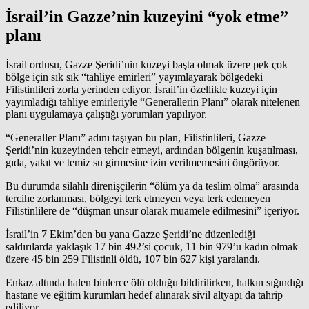
İsrail’in Gazze’nin kuzeyini “yok etme”
planı
İsrail ordusu, Gazze Şeridi’nin kuzeyi başta olmak üzere pek çok
bölge için sık sık “tahliye emirleri” yayımlayarak bölgedeki
Filistinlileri zorla yerinden ediyor. İsrail’in özellikle kuzeyi için
yayımladığı tahliye emirleriyle “Generallerin Planı” olarak nitelenen
planı uygulamaya çalıştığı yorumları yapılıyor.
“Generaller Planı” adını taşıyan bu plan, Filistinlileri, Gazze
Şeridi’nin kuzeyinden tehcir etmeyi, ardından bölgenin kuşatılması,
gıda,
yakıt
ve temiz
su
girmesine izin verilmemesini öngörüyor.
Bu durumda silahlı direnişçilerin “ölüm ya da teslim olma” arasında
tercihe zorlanması, bölgeyi terk etmeyen veya terk edemeyen
Filistinlilere de “düşman unsur olarak muamele edilmesini” içeriyor.
İsrail’in 7 Ekim’den bu yana Gazze Şeridi’ne düzenlediği
saldırılarda yaklaşık 17 bin 492’si çocuk, 11 bin 979’u kadın olmak
üzere 45 bin 259 Filistinli öldü, 107 bin 627 kişi yaralandı.
Enkaz altında halen binlerce ölü olduğu bildirilirken, halkın sığındığı
hastane ve
eğitim
kurumları hedef alınarak sivil altyapı da tahrip
ediliyor.