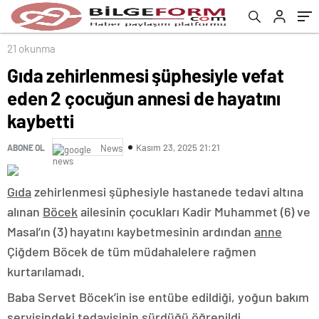
21 okunma
Gıda zehirlenmesi şüphesiyle vefat
eden 2 çocuğun annesi de hayatını
kaybetti
Kasım 23, 2025 21:21
ABONE OL
News
Gıda
zehirlenmesi şüphesiyle hastanede tedavi altına
alınan
Böcek
ailesinin çocukları Kadir Muhammet (6) ve
Masal’ın (3) hayatını kaybetmesinin ardından
anne
Çiğdem Böcek de tüm müdahalelere rağmen
kurtarılamadı.
Baba Servet Böcek’in ise entübe edildiği, yoğun bakım
servisindeki tedavisinin sürdüğü öğrenildi.