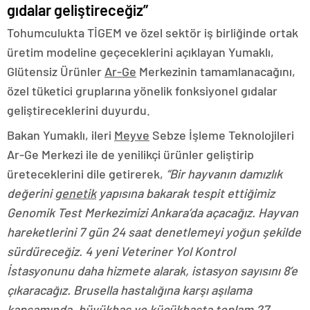
gıdalar geliştireceğiz”
Tohumculukta TİGEM ve özel sektör iş birliğinde ortak
üretim modeline geçeceklerini açıklayan Yumaklı,
Glütensiz Ürünler
Ar-Ge
Merkezinin tamamlanacağını,
özel tüketici gruplarına yönelik fonksiyonel gıdalar
geliştireceklerini duyurdu.
Bakan Yumaklı, ileri
Meyve
Sebze İşleme Teknolojileri
Ar-Ge Merkezi ile de yenilikçi ürünler geliştirip
üreteceklerini dile getirerek,
“Bir hayvanın damızlık
değerini
genetik
yapısına bakarak tespit ettiğimiz
Genomik Test Merkezimizi Ankara’da açacağız. Hayvan
hareketlerini 7 gün 24 saat denetlemeyi yoğun şekilde
sürdüreceğiz. 4 yeni Veteriner Yol Kontrol
İstasyonunu daha hizmete alarak, istasyon sayısını 8’e
çıkaracağız. Brusella hastalığına karşı aşılama
kapsamında, büyükbaş ve küçükbaşta toplam 27