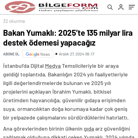
32 okunma
Bakan Yumaklı: 2025’te 135 milyar lira
destek ödemesi yapacağız
Aralık 27, 2024 06:17
ABONE OL
News
İstanbul’da Dijital
Medya
Temsilcileriyle bir araya
geldiği toplantıda, Bakanlığın 2024 yılı faaliyetleriyle
ilgili değerlendirmelerde bulunan ve 2025 yılı
projelerini açıklayan İbrahim Yumaklı, bitkisel
üretimden hayvancılığa, güvenilir gıdaya erişimden
suya, ormancılıktan doğa korumaya kadar çok geniş
bir yelpazede çalışmalarını sürdürdüklerini hatırlattı.
Ana görevlerinden birinin ülkenin
gıda
arz güvenliğini
sağlamak olduğuna dikkati çeken Yumaklı, 2024 yılında