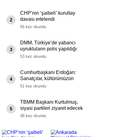
CHP’nin ‘şaibeli’ kurultay
davası ertelendi
2
56 kez okundu
DMM, Türkiye’de yabancı
uyrukluların polis yapıldığı
3
iddiasını yalanladı
53 kez okundu
Cumhurbaşkanı Erdoğan:
Sanatçılar, kültürümüzün
4
devamında hayati bir rol
51 kez okundu
üstleniyor
TBMM Başkanı Kurtulmuş,
siyasi partileri ziyaret edecek
5
48 kez okundu