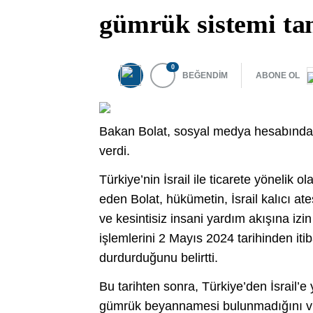
gümrük sistemi t
0
BEĞENDİM
ABONE OL
Bakan Bolat, sosyal medya hesabından İs
verdi.
Türkiye’nin İsrail ile ticarete yöneli
eden Bolat, hükümetin, İsrail kalıcı at
ve kesintisiz insani yardım akışına izin v
işlemlerini 2 Mayıs 2024 tarihinden i
durdurduğunu belirtti.
Bu tarihten sonra, Türkiye’den İsrail’e y
gümrük beyannamesi bulunmadığını vurg