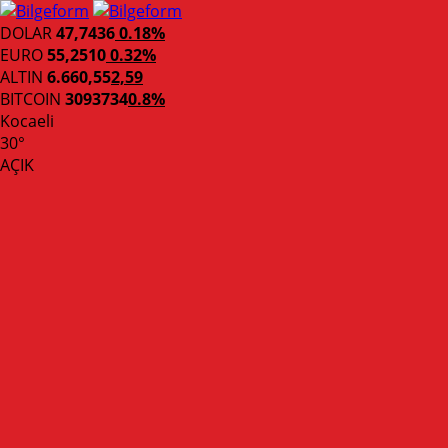
DOLAR
47,7436
0.18%
EURO
55,2510
0.32%
ALTIN
6.660,55
2,59
BITCOIN
3093734
0.8%
Kocaeli
30°
AÇIK