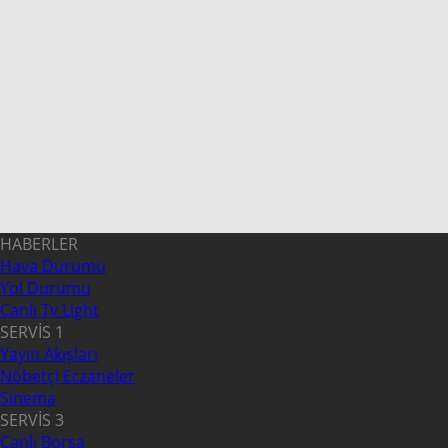
HABERLER
Hava Durumu
Yol Durumu
Canlı Tv Light
SERVİS 1
Yayın Akışları
Nöbetçi Eczaneler
Sinema
SERVİS 3
Canlı Borsa