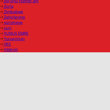
zorunlu hizmet affı
Zorla
Zimbabwe
Zehirlenme
yürümeye
yurt
YUNUS EMRE
Yunanistan
YKS
Yıldırım