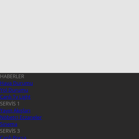
HABERLER
Hava Durumu
Yol Durumu
Canlı Tv Light
SERVİS 1
Yayın Akışları
Nöbetçi Eczaneler
Sinema
SERVİS 3
Canlı Borsa