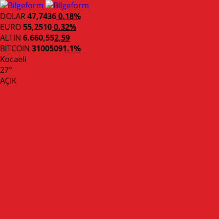
DOLAR
47,7436
0.18%
EURO
55,2510
0.32%
ALTIN
6.660,55
2,59
BITCOIN
3100509
1.1%
Kocaeli
27°
AÇIK