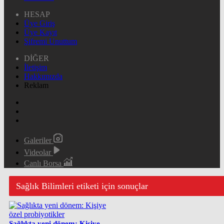
HESAP
Üye Giriş
Üye Kayıt
Şifremi Unuttum
DİĞER
İletişim
Hakkımızda
Reklam
Galeriler
Videolar
Canlı Borsa
Sağlık Bilimleri etiketi için sonuçlar
Sağlıkta yeni dönem: Kişiye