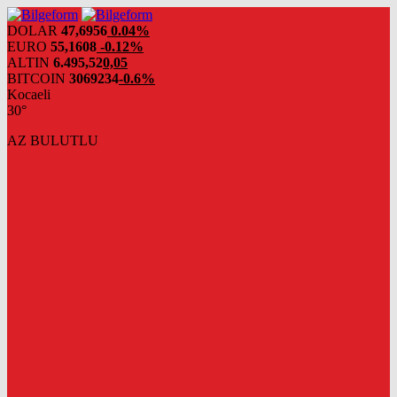
DOLAR
47,6956
0.04%
EURO
55,1608
-0.12%
ALTIN
6.495,52
0,05
BITCOIN
3069234
-0.6%
Kocaeli
30°
AZ BULUTLU