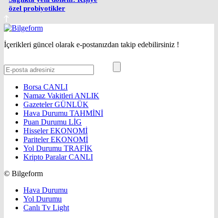
özel probiyotikler
İçerikleri güncel olarak e-postanızdan takip edebilirsiniz !
Borsa
CANLI
Namaz Vakitleri
ANLIK
Gazeteler
GÜNLÜK
Hava Durumu
TAHMİNİ
Puan Durumu
LİG
Hisseler
EKONOMİ
Pariteler
EKONOMİ
Yol Durumu
TRAFİK
Kripto Paralar
CANLI
© Bilgeform
Hava Durumu
Yol Durumu
Canlı Tv Light