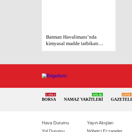
Batman Havalimanı’nda
kimyasal madde tatbikatı
yapıldı
CANLI
ANLIK
GÜNL
BORSA
NAMAZ VAKITLERI
GAZETEL
Hava Durumu
Yayın Akışları
Yol Durumu
Nöbetçi Eczaneler