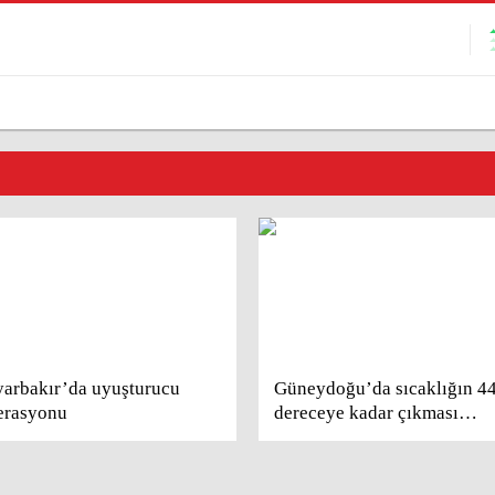
yarbakır’da uyuşturucu
Güneydoğu’da sıcaklığın 4
erasyonu
dereceye kadar çıkması
bekleniyor