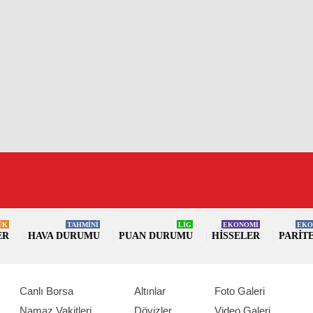
ÜK
TAHMİNİ
LİG
EKONOMİ
EKO
ER
HAVA DURUMU
PUAN DURUMU
HISSELER
PARIT
Canlı Borsa
Altınlar
Foto Galeri
Namaz Vakitleri
Dövizler
Video Galeri