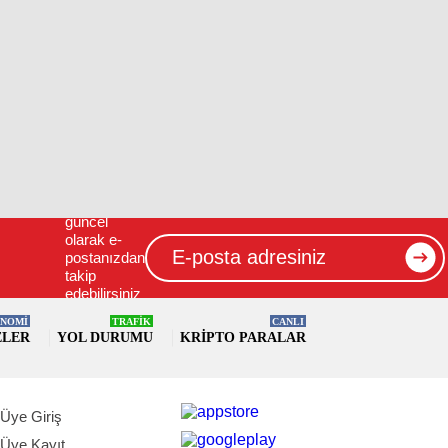
İçerikleri
güncel
olarak e-
postanızdan
takip
edebilirsiniz
!
NOMİ
TRAFİK
CANLI
ELER
YOL DURUMU
KRIPTO PARALAR
Üye Giriş
Üye Kayıt