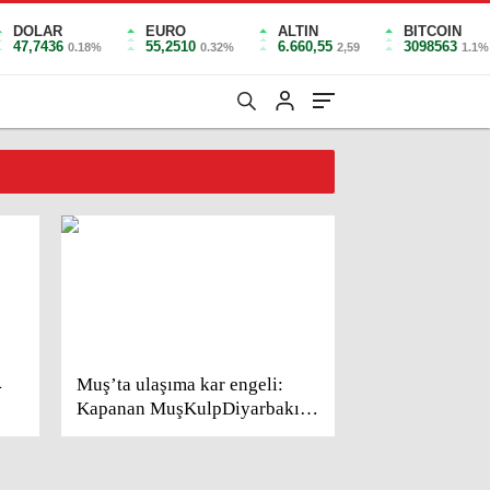
DOLAR
EURO
ALTIN
BITCOIN
47,7436
55,2510
6.660,55
3098563
0.18%
0.32%
2,59
1.1%
4
Muş’ta ulaşıma kar engeli:
Kapanan MuşKulpDiyarbakır
yolunu açma çalışmaları
sürüyor