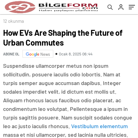
12 okunma
How EVs Are Shaping the Future of
Urban Commutes
Ocak 8, 2025 06:44
ABONE OL
News
Suspendisse ullamcorper metus non ipsum
sollicitudin, posuere iaculis odio lobortis. Nam at
turpis semper augue accumsan dapibus. Integer
sodales imperdiet velit, id dictum est mollis ut.
Aliquam rhoncus lacus faucibus odio placerat, ac
condimentum leo volutpat. Pellentesque a ipsum in
turpis sagittis posuere. Nam suscipit sodales congue
leo ac justo iaculis rhoncus.
Vestibulum elementum
massa et nisi ullamcorper, sed lacinia nulla ultricies.