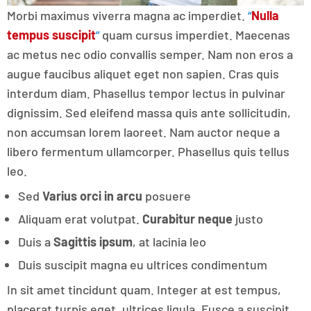
Morbi maximus viverra magna ac imperdiet.
“
Nulla
tempus suscipit
“
quam cursus imperdiet. Maecenas
ac metus nec odio convallis semper. Nam non eros a
augue faucibus aliquet eget non sapien. Cras quis
interdum diam. Phasellus tempor lectus in pulvinar
dignissim. Sed eleifend massa quis ante sollicitudin,
non accumsan lorem laoreet. Nam auctor neque a
libero fermentum ullamcorper. Phasellus quis tellus
leo.
Sed
Varius orci in arcu
posuere
Aliquam erat volutpat.
Curabitur neque
justo
Duis a
Sagittis ipsum
, at lacinia leo
Duis suscipit magna eu ultrices condimentum
In sit amet tincidunt quam. Integer at est tempus,
placerat turpis eget, ultrices ligula. Fusce a suscipit