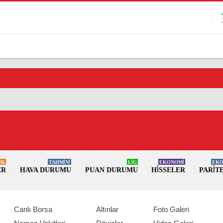
ÜK
TAHMİNİ
LİG
EKONOMİ
EKO
ER
HAVA DURUMU
PUAN DURUMU
HISSELER
PARIT
Canlı Borsa
Altınlar
Foto Galeri