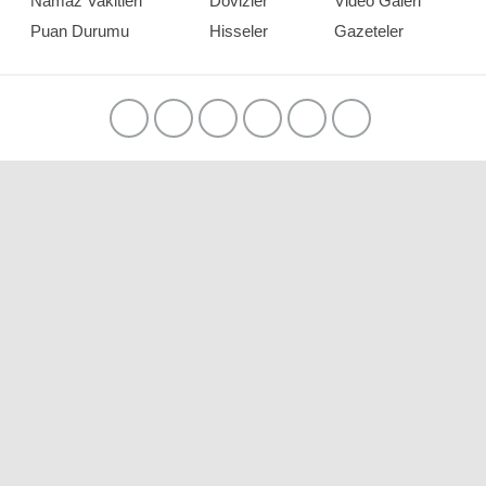
Namaz Vakitleri
Dövizler
Video Galeri
Puan Durumu
Hisseler
Gazeteler