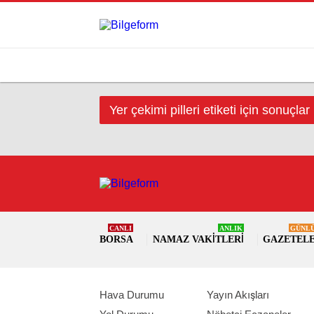
Yer çekimi pilleri etiketi için sonuçlar
CANLI
ANLIK
GÜNL
BORSA
NAMAZ VAKITLERI
GAZETEL
Hava Durumu
Yayın Akışları