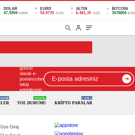
DOLAR
EURO
ALTIN
BITCOIN
47,5994
54,9735
6.481,35
3078804
0.05%
-0.1%
-0,23
0.5
İçerikleri
güncel
olarak e-
postanızdan
takip
edebilirsiniz
!
NOMİ
TRAFİK
CANLI
ELER
YOL DURUMU
KRIPTO PARALAR
Üye Giriş