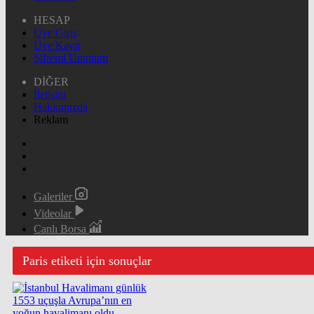
HESAP
Üye Giriş
Üye Kayıt
Şifremi Unuttum
DİĞER
İletişim
Hakkımızda
Reklam
Galeriler
Videolar
Canlı Borsa
Paris etiketi için sonuçlar