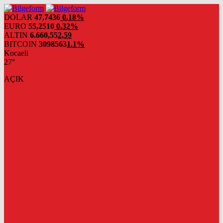
DOLAR
47,7436
0.18%
EURO
55,2510
0.32%
ALTIN
6.660,55
2,59
BITCOIN
3098563
1.1%
Kocaeli
27°
AÇIK