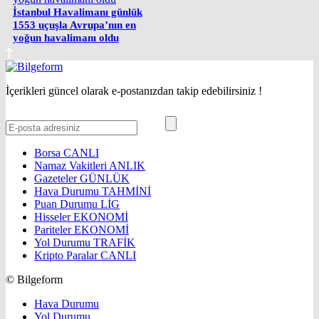
İstanbul Havalimanı günlük
1553 uçuşla Avrupa’nın en
yoğun havalimanı oldu
İçerikleri güncel olarak e-postanızdan takip edebilirsiniz !
Borsa
CANLI
Namaz Vakitleri
ANLIK
Gazeteler
GÜNLÜK
Hava Durumu
TAHMİNİ
Puan Durumu
LİG
Hisseler
EKONOMİ
Pariteler
EKONOMİ
Yol Durumu
TRAFİK
Kripto Paralar
CANLI
© Bilgeform
Hava Durumu
Yol Durumu