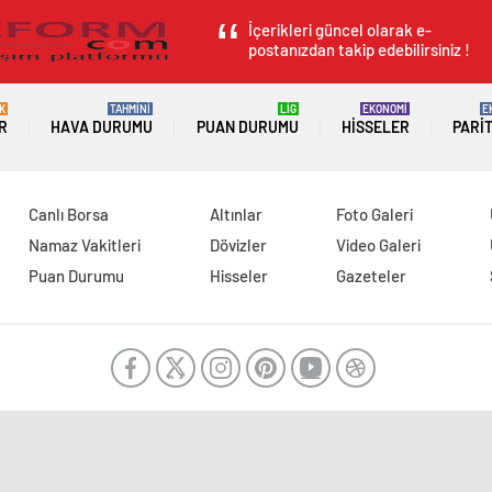
İçerikleri güncel olarak e-
postanızdan takip edebilirsiniz !
K
TAHMİNİ
LİG
EKONOMİ
E
R
HAVA DURUMU
PUAN DURUMU
HISSELER
PARI
Canlı Borsa
Altınlar
Foto Galeri
Namaz Vakitleri
Dövizler
Video Galeri
Puan Durumu
Hisseler
Gazeteler