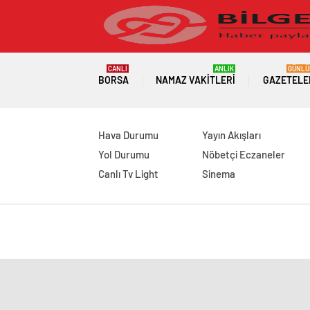
CANLI
ANLIK
GÜNLÜ
BORSA
NAMAZ VAKITLERI
GAZETELE
Hava Durumu
Yayın Akışları
Yol Durumu
Nöbetçi Eczaneler
Canlı Tv Light
Sinema