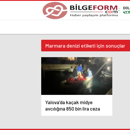
DOL
47,7
Marmara denizi etiketi için sonuçlar
Yalova’da kaçak midye
avcılığına 850 bin lira ceza