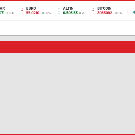
AR
EURO
ALTIN
BITCOIN
071
55,0210
6.505,53
3065092
0.16%
-0.02%
0,20
-0.5%