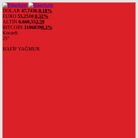
DOLAR
47,7436
0.18%
EURO
55,2510
0.32%
ALTIN
6.660,55
2,59
BITCOIN
3106839
0.3%
Kocaeli
25°
HAFİF YAĞMUR