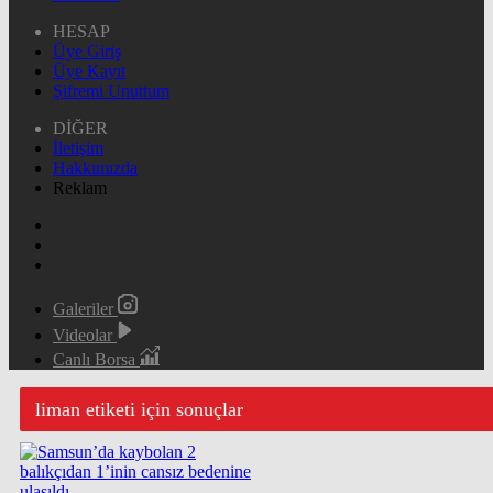
HESAP
Üye Giriş
Üye Kayıt
Şifremi Unuttum
DİĞER
İletişim
Hakkımızda
Reklam
Galeriler
Videolar
Canlı Borsa
liman etiketi için sonuçlar