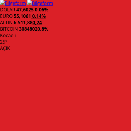
DOLAR
47,6025
0.06%
EURO
55,1061
0.14%
ALTIN
6.511,88
0,24
BITCOIN
3084802
0.8%
Kocaeli
25°
AÇIK