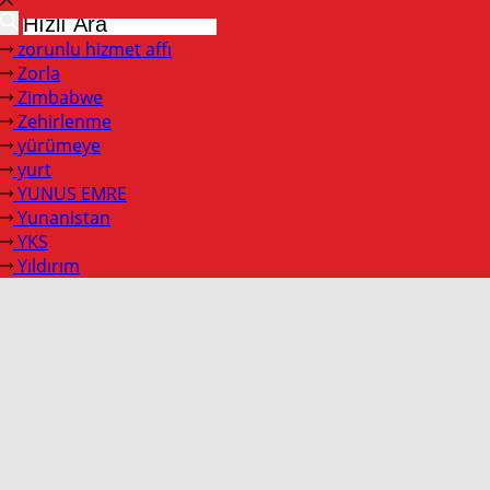
zorunlu hizmet affı
Zorla
Zimbabwe
Zehirlenme
yürümeye
yurt
YUNUS EMRE
Yunanistan
YKS
Yıldırım