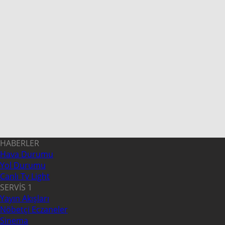
HABERLER
Hava Durumu
Yol Durumu
Canlı Tv Light
SERVİS 1
Yayın Akışları
Nöbetçi Eczaneler
Sinema