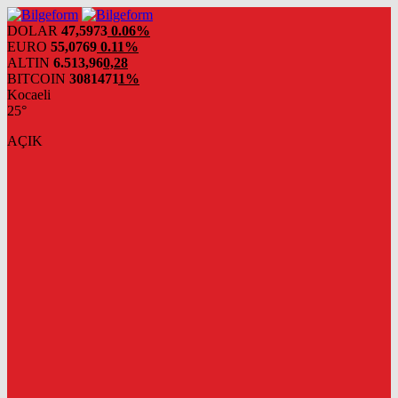
DOLAR
47,5973
0.06%
EURO
55,0769
0.11%
ALTIN
6.513,96
0,28
BITCOIN
3081471
1%
Kocaeli
25°
AÇIK