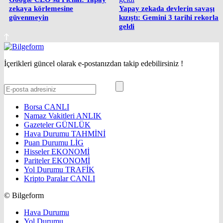
zekaya körlemesine
Yapay zekada devlerin savaşı
güvenmeyin
kızıştı: Gemini 3 tarihi rekorla
geldi
İçerikleri güncel olarak e-postanızdan takip edebilirsiniz !
Borsa
CANLI
Namaz Vakitleri
ANLIK
Gazeteler
GÜNLÜK
Hava Durumu
TAHMİNİ
Puan Durumu
LİG
Hisseler
EKONOMİ
Pariteler
EKONOMİ
Yol Durumu
TRAFİK
Kripto Paralar
CANLI
© Bilgeform
Hava Durumu
Yol Durumu