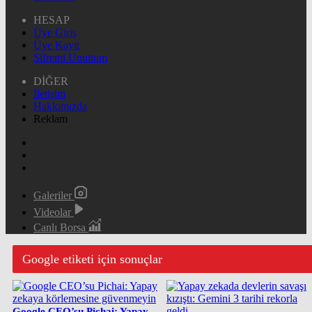
HESAP
Üye Giriş
Üye Kayıt
Şifremi Unuttum
DİĞER
İletişim
Hakkımızda
Reklam
Galeriler
Videolar
Canlı Borsa
Google etiketi için sonuçlar
Google CEO’su Pichai: Yapay