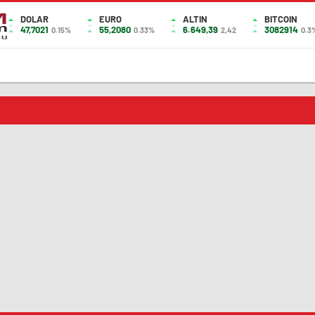
DOLAR
EURO
ALTIN
BITCOIN
47,7021
55,2080
6.649,39
3082914
0.15%
0.33%
2,42
0.3