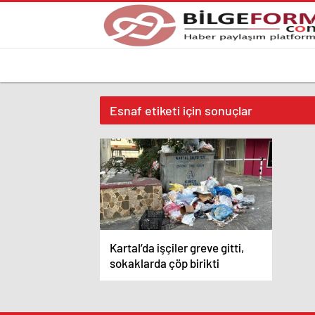
Esnaf etiketi için sonuçlar
Kartal’da işçiler greve gitti,
sokaklarda çöp birikti