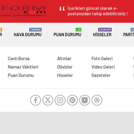
İçerikleri güncel olarak e-
postanızdan takip edebilirsiniz !
K
TAHMİNİ
LİG
EKONOMİ
E
R
HAVA DURUMU
PUAN DURUMU
HISSELER
PARI
Canlı Borsa
Altınlar
Foto Galeri
Namaz Vakitleri
Dövizler
Video Galeri
Puan Durumu
Hisseler
Gazeteler