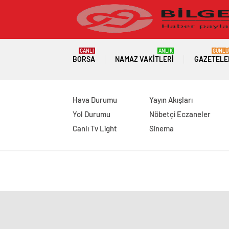
CANLI
ANLIK
GÜNLÜ
BORSA
NAMAZ VAKITLERI
GAZETELE
Hava Durumu
Yayın Akışları
Yol Durumu
Nöbetçi Eczaneler
Canlı Tv Light
Sinema