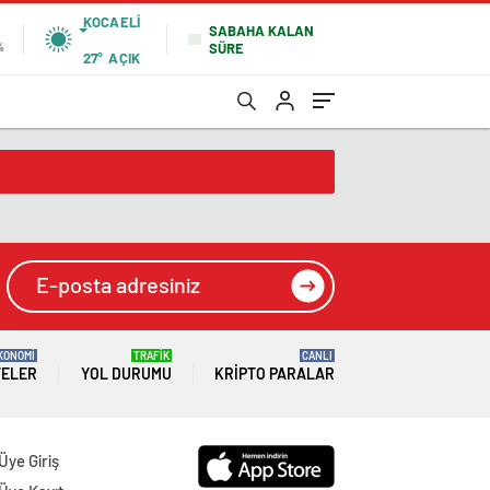
KOCAELI
SABAHA KALAN
SÜRE
%
27°
AÇIK
KONOMİ
TRAFİK
CANLI
TELER
YOL DURUMU
KRIPTO PARALAR
Üye Giriş