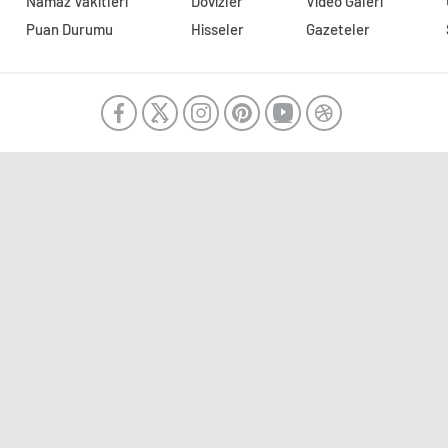
Namaz Vakitleri
Dövizler
Video Galeri
Puan Durumu
Hisseler
Gazeteler