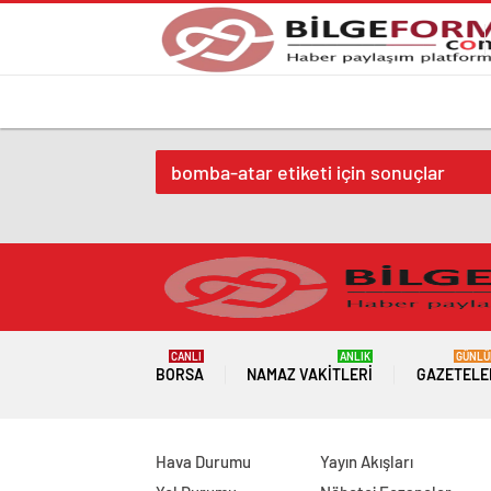
bomba-atar etiketi için sonuçlar
CANLI
ANLIK
GÜNLÜ
BORSA
NAMAZ VAKITLERI
GAZETELE
Hava Durumu
Yayın Akışları