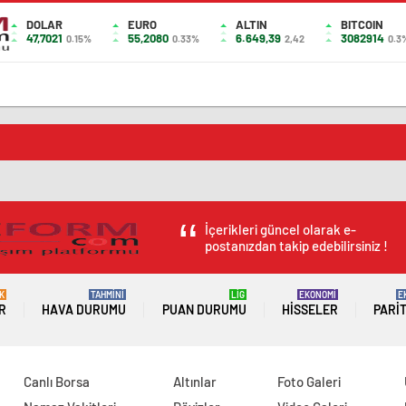
DOLAR
EURO
ALTIN
BITCOIN
47,7021
55,2080
6.649,39
3082914
0.15%
0.33%
2,42
0.3
İçerikleri güncel olarak e-
postanızdan takip edebilirsiniz !
K
TAHMİNİ
LİG
EKONOMİ
E
R
HAVA DURUMU
PUAN DURUMU
HISSELER
PARI
Canlı Borsa
Altınlar
Foto Galeri