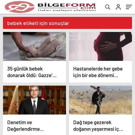
bebek etiketi için sonuçlar
35 günlük bebek
Hastanelerde her gebe
donarak öldü: Gazze’de
için bir ebe dönemi
acımasız kış
başladı
Denetim ve
Dağ tepe gezerek
Değerlendirme
doğanın yeşermesi için