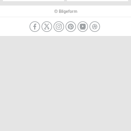
Bilimsel Komisyonu
çalışıyor
tüm branşlarda etkin
© Bilgeform
olacak