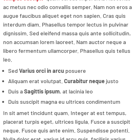
ac metus nec odio convallis semper. Nam non eros a
augue faucibus aliquet eget non sapien. Cras quis
interdum diam. Phasellus tempor lectus in pulvinar
dignissim. Sed eleifend massa quis ante sollicitudin,
non accumsan lorem laoreet. Nam auctor neque a
libero fermentum ullamcorper. Phasellus quis tellus
leo.
Sed
Varius orci in arcu
posuere
Aliquam erat volutpat.
Curabitur neque
justo
Duis a
Sagittis ipsum
, at lacinia leo
Duis suscipit magna eu ultrices condimentum
In sit amet tincidunt quam. Integer at est tempus,
placerat turpis eget, ultrices ligula. Fusce a suscipit
neque. Fusce quis ante enim. Suspendisse potenti.
Nulla dolor erat, varius id arcu quis, facilisis varius