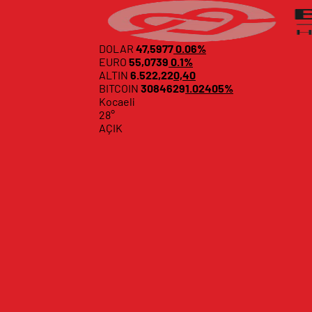
DOLAR
47,5977
0.06%
EURO
55,0739
0.1%
ALTIN
6.522,22
0,40
BITCOIN
3084629
1.02405%
Kocaeli
28°
AÇIK