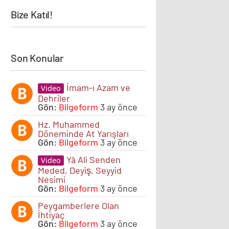
Bize Katıl!
Son Konular
İmam-ı Azam ve
Video
Dehriler
Gön:
Bilgeform
3 ay önce
Hz. Muhammed
Döneminde At Yarışları
Gön:
Bilgeform
3 ay önce
Yâ Ali Senden
Video
Meded, Deyiş, Seyyid
Nesimi
Gön:
Bilgeform
3 ay önce
Peygamberlere Olan
İhtiyaç
Gön:
Bilgeform
3 ay önce