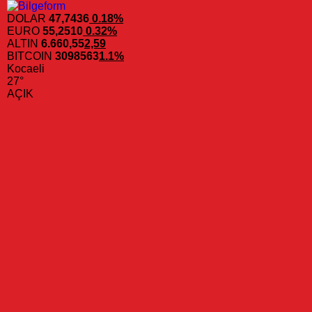
DOLAR
47,7436
0.18%
EURO
55,2510
0.32%
ALTIN
6.660,55
2,59
BITCOIN
3098563
1.1%
Kocaeli
27°
AÇIK