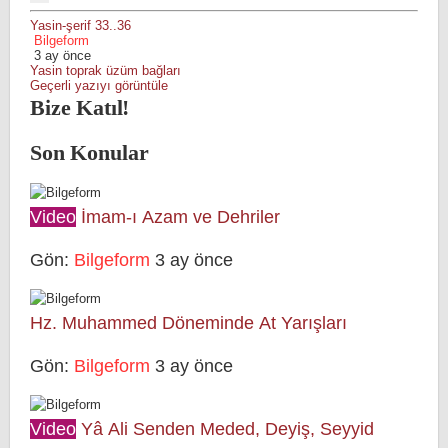
Yasin-şerif 33..36
Bilgeform
3 ay önce
Yasin
toprak
üzüm bağları
Geçerli yazıyı görüntüle
Bize Katıl!
Son Konular
Video
İmam-ı Azam ve Dehriler
Gön:
Bilgeform
3 ay önce
Hz. Muhammed Döneminde At Yarışları
Gön:
Bilgeform
3 ay önce
Video
Yâ Ali Senden Meded, Deyiş, Seyyid