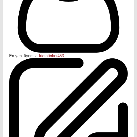
En yeni üyemiz:
kiaratinker453