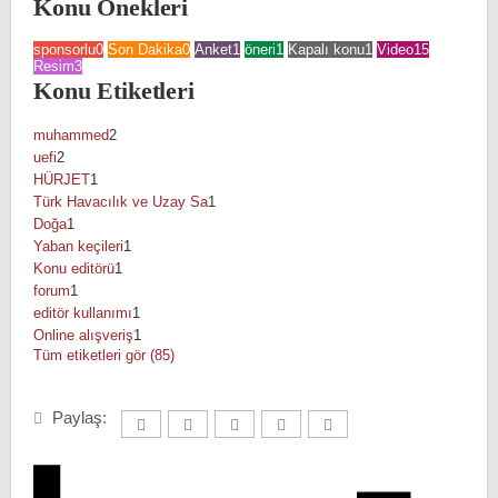
Konu Önekleri
sponsorlu
0
Son Dakika
0
Anket
1
öneri
1
Kapalı konu
1
Video
15
Resim
3
Konu Etiketleri
muhammed
2
uefi
2
HÜRJET
1
Türk Havacılık ve Uzay Sa
1
Doğa
1
Yaban keçileri
1
Konu editörü
1
forum
1
editör kullanımı
1
Online alışveriş
1
Tüm etiketleri gör (85)
Paylaş: